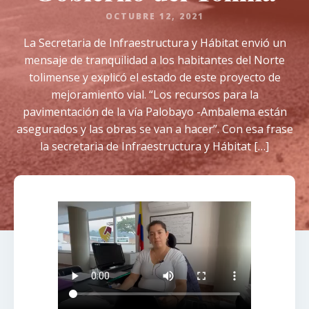
OCTUBRE 12, 2021
La Secretaria de Infraestructura y Hábitat envió un
mensaje de tranquilidad a los habitantes del Norte
tolimense y explicó el estado de este proyecto de
mejoramiento vial. “Los recursos para la
pavimentación de la vía Palobayo -Ambalema están
asegurados y las obras se van a hacer”. Con esa frase
la secretaria de Infraestructura y Hábitat […]