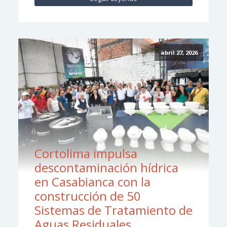
abril 27, 2026
Cortolima impulsa
descontaminación hídrica
en Casabianca con la
construcción de 50
Sistemas de Tratamiento de
Aguas Residuales