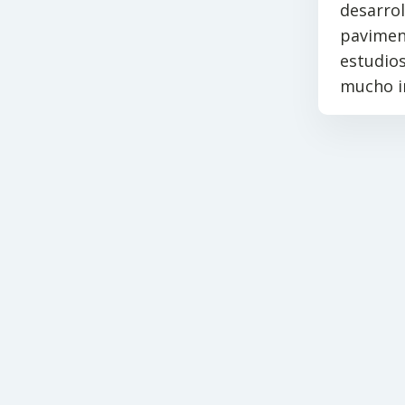
desarrol
paviment
estudios
mucho in