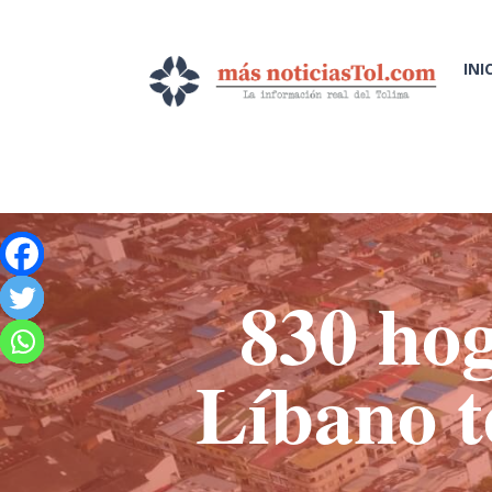
INI
830 hog
Líbano t