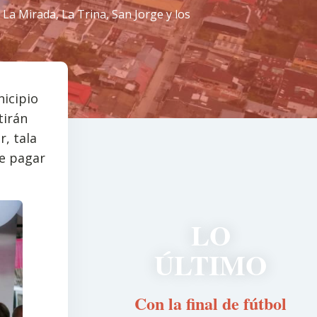
La Mirada, La Trina, San Jorge y los
nicipio
tirán
, tala
de pagar
LO
ÚLTIMO
Con la final de fútbol