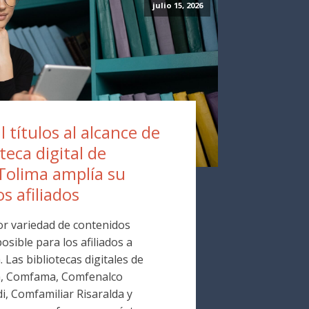
julio 15, 2026
 títulos al alcance de
oteca digital de
Tolima amplía su
os afiliados
r variedad de contenidos
osible para los afiliados a
Las bibliotecas digitales de
a, Comfama, Comfenalco
i, Comfamiliar Risaralda y