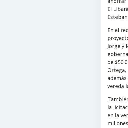
ahorrar 
El Líban
Esteban
En el re
proyecto
Jorge y 
goberna
de $50.0
Ortega,
además q
vereda l
También 
la licit
en la ve
millones