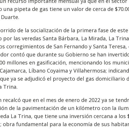
un recurso importante mensual ya que en el sector 
o una pipeta de gas tiene un valor de cerca de $70.00
 Duarte.
corrido de la socialización de la primera fase de este
 por las veredas Santa Bárbara, La Mirada, La Trina
los corregimientos de San Fernando y Santa Teresa, 
dor contó que durante su Gobierno se han invertid
00 millones en gasificación, mencionando los munic
 Cajamarca, Líbano Coyaima y Villahermosa; indican
ue ya se adjudicó el proyecto del gas domiciliario d
a Trina.
recalcó que en el mes de enero de 2022 ya se tendr
ación de la pavimentación de un kilómetro con la ilu
reda La Trina, que tiene una inversión cercana a los 
; obra fundamental para la economía de sus habitan