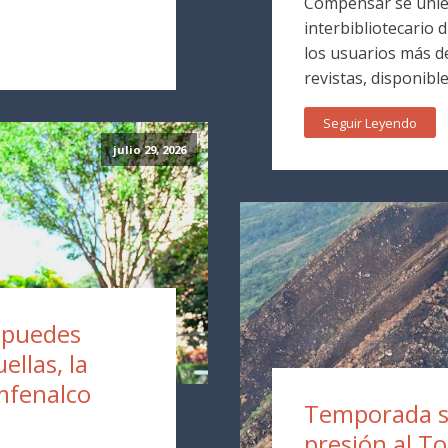
Compensar se unie
interbibliotecario 
los usuarios más de
revistas, disponible
Seguir Leyendo
julio 29, 2026
a puedes
ellas, la
mfenalco
Temporada s
presión al T