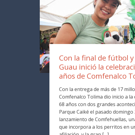
Con la final de fútbol y
Guau inició la celebrac
años de Comfenalco T
Con la entrega de más de 17 millo
Comfenalco Tolima dio inicio a la
68 años con dos grandes aconteci
Parque Caiké el pasado domingo 2
lanzamiento de Comfehuellas, una
que incorpora a los perritos en 
afiliación, y la gran […]