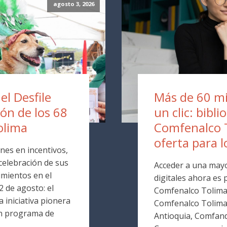
agosto 3, 2026
 el Desfile
Más de 60 mil
ión de los 68
un clic: bibli
olima
Comfenalco 
oferta para l
nes en incentivos,
 celebración de sus
Acceder a una mayo
mientos en el
digitales ahora es p
 de agosto: el
Comfenalco Tolima. 
 iniciativa pionera
Comfenalco Tolim
un programa de
Antioquia, Comfand