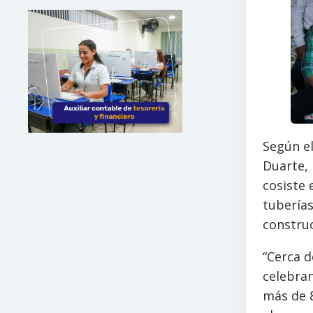
Según el
Duarte, 
cosiste
tuberías
constru
“Cerca d
celebran
más de 8