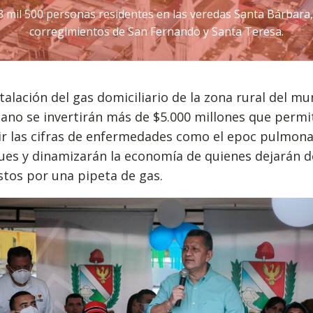
3 mil 500 personas residentes en las veredas Santa Bárbara, 
corregimientos de San Fernando y Santa Teresa.
stalación del gas domiciliario de la zona rural del mu
bano se invertirán más de $5.000 millones que permi
r las cifras de enfermedades como el epoc pulmonar
ues y dinamizarán la economía de quienes dejarán 
stos por una pipeta de gas.