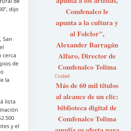
apunta a los artistas,
rural de
0”, dijo
Comfenalco le
apunta a la cultura y
al Folclor",
, San
Alexander Barragán
el
Alfaro, Director de
o cerca
ipios de
Comfenalco Tolima
do
Ciudad
e la
Más de 60 mil títulos
al alcance de un clic:
á lista
biblioteca digital de
minación
Comfenalco Tolima
$2.500
tes y el
amplía su oferta para