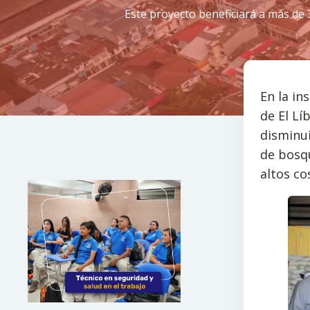
Este proyecto beneficiará a más de 
En la in
de El Lí
disminui
de bosq
altos co