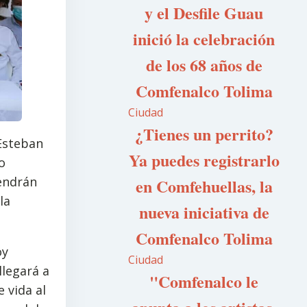
y el Desfile Guau
inició la celebración
de los 68 años de
Comfenalco Tolima
Ciudad
¿Tienes un perrito?
 Esteban
Ya puedes registrarlo
o
endrán
en Comfehuellas, la
la
nueva iniciativa de
Comfenalco Tolima
oy
Ciudad
llegará a
"Comfenalco le
 vida al