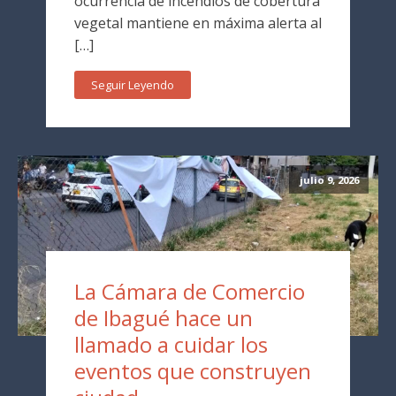
ocurrencia de incendios de cobertura
vegetal mantiene en máxima alerta al
[…]
Seguir Leyendo
julio 9, 2026
La Cámara de Comercio
de Ibagué hace un
llamado a cuidar los
eventos que construyen