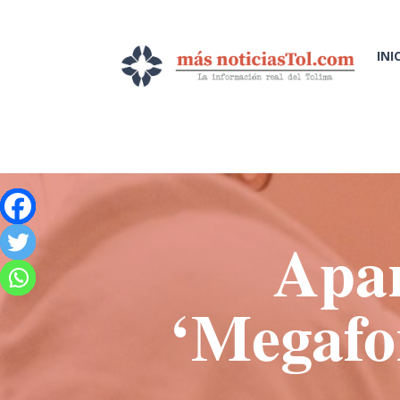
INI
Apar
‘Megafor