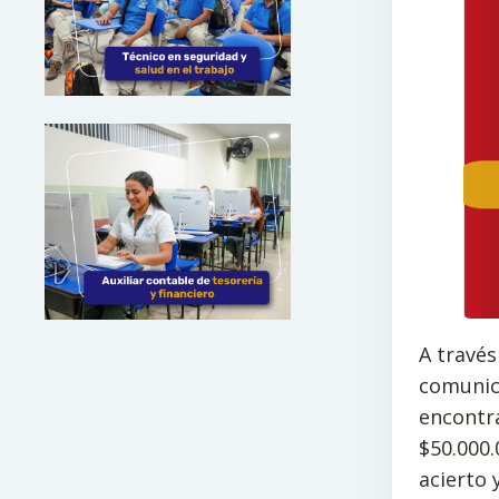
A través
comunica
encontr
$50.000.
acierto 