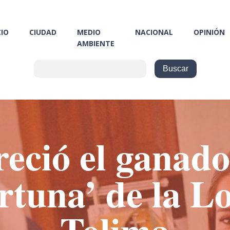
CIO
CIUDAD
MEDIO
NACIONAL
OPINIÓN
AMBIENTE
eció el ganado
tuna’ de la Lo