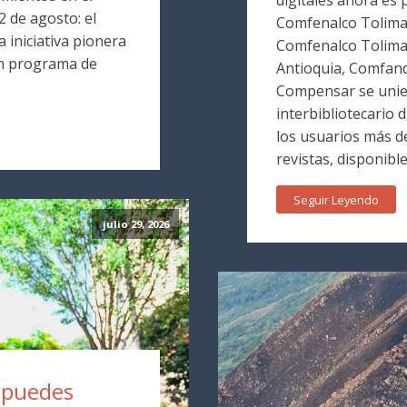
 de agosto: el
Comfenalco Tolima. 
 iniciativa pionera
Comfenalco Tolim
un programa de
Antioquia, Comfand
Compensar se unie
interbibliotecario 
los usuarios más de
revistas, disponible
Seguir Leyendo
julio 29, 2026
a puedes