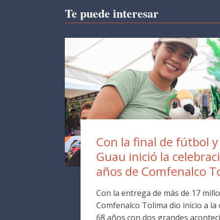
Te puede interesar
Con la final de fútbol y
Guau inició la celebrac
años de Comfenalco T
Con la entrega de más de 17 millo
Comfenalco Tolima dio inicio a la
68 años con dos grandes aconteci