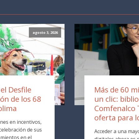
agosto 3, 2026
 el Desfile
Más de 60 mil
ión de los 68
un clic: bibli
olima
Comfenalco 
oferta para l
nes en incentivos,
 celebración de sus
Acceder a una mayo
mientos en el
digitales ahora es p