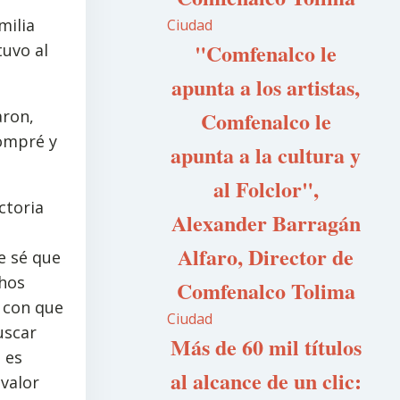
milia
Ciudad
"Comfenalco le
tuvo al
apunta a los artistas,
aron,
Comfenalco le
compré y
apunta a la cultura y
al Folclor",
ctoria
Alexander Barragán
e
Alfaro, Director de
e sé que
chos
Comfenalco Tolima
a con que
Ciudad
uscar
Más de 60 mil títulos
 es
al alcance de un clic:
valor