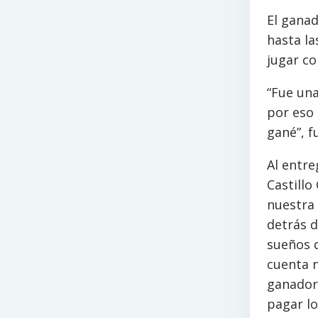
El ganad
hasta la
jugar co
“Fue una
por eso 
gané”, f
Al entre
Castillo
nuestra 
detrás d
sueños q
cuenta 
ganador
pagar l