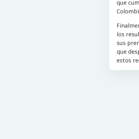
que cump
Colombia
Finalmen
los resu
sus prem
que des
estos re