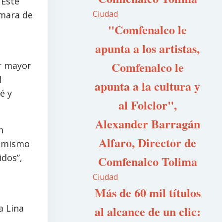
 Este
Ciudad
ámara de
"Comfenalco le
apunta a los artistas,
Comfenalco le
er mayor
l
apunta a la cultura y
é y
al Folclor",
Alexander Barragán
n
Alfaro, Director de
hí mismo
idos”,
Comfenalco Tolima
Ciudad
Más de 60 mil títulos
a Lina
al alcance de un clic: