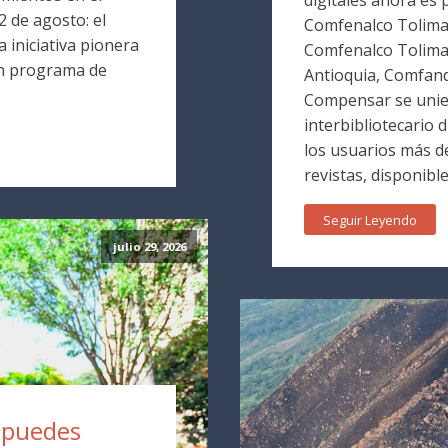
 de agosto: el
Comfenalco Tolima. 
 iniciativa pionera
Comfenalco Tolim
un programa de
Antioquia, Comfand
Compensar se unie
interbibliotecario 
los usuarios más de
revistas, disponible
Seguir Leyendo
julio 29, 2026
a puedes