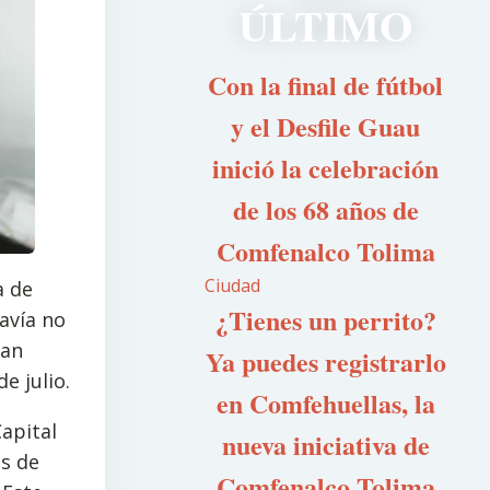
ÚLTIMO
Con la final de fútbol
y el Desfile Guau
inició la celebración
de los 68 años de
Comfenalco Tolima
Ciudad
a de
¿Tienes un perrito?
avía no
dan
Ya puedes registrarlo
e julio.
en Comfehuellas, la
apital
nueva iniciativa de
s de
Comfenalco Tolima