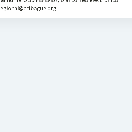
al número 3044848407, o al correo electrónico
regional@ccibague.org.