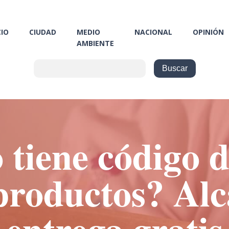
CIO
CIUDAD
MEDIO
NACIONAL
OPINIÓN
AMBIENTE
 tiene código d
productos? Alca