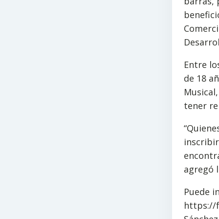
barras,
benefici
Comerci
Desarro
Entre lo
de 18 añ
Musical
tener re
“Quienes
inscribi
encontra
agregó l
Puede in
https://