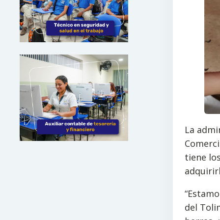
La admin
Comercio
tiene l
adquirir
“Estamos
del Tol