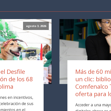
agosto 3, 2026
 el Desfile
Más de 60 mil
ión de los 68
un clic: bibli
olima
Comfenalco 
oferta para l
nes en incentivos,
 celebración de sus
Acceder a una mayo
mientos en el
digitales ahora es p