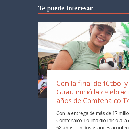
Te puede interesar
Con la final de fútbol y
Guau inició la celebrac
años de Comfenalco T
Con la entrega de más de 17 millo
Comfenalco Tolima dio inicio a la
68 años con dos grandes aconteci