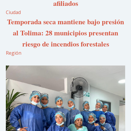
afiliados
Ciudad
Temporada seca mantiene bajo presión
al Tolima: 28 municipios presentan
riesgo de incendios forestales
Región