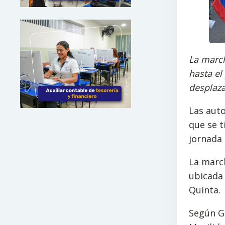
La march
hasta el
desplaz
Las auto
que se t
jornada 
La march
ubicada 
Quinta.
Según Gi