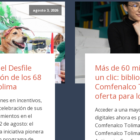
agosto 3, 2026
 el Desfile
Más de 60 mil
ión de los 68
un clic: bibli
olima
Comfenalco 
oferta para l
nes en incentivos,
 celebración de sus
Acceder a una mayo
mientos en el
digitales ahora es p
 de agosto: el
Comfenalco Tolima. 
 iniciativa pionera
Comfenalco Tolim
un programa de