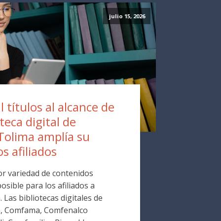
julio 15, 2026
 títulos al alcance de
oteca digital de
Tolima amplía su
os afiliados
r variedad de contenidos
osible para los afiliados a
Las bibliotecas digitales de
a, Comfama, Comfenalco