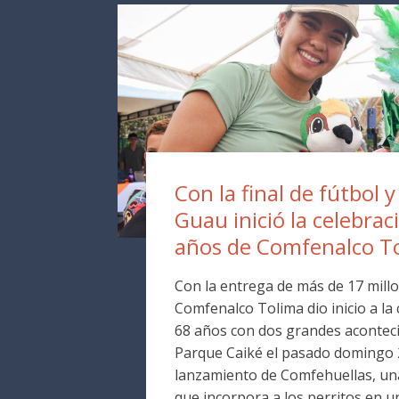
Con la final de fútbol y
Guau inició la celebrac
años de Comfenalco T
Con la entrega de más de 17 millo
Comfenalco Tolima dio inicio a la
68 años con dos grandes aconteci
Parque Caiké el pasado domingo 2
lanzamiento de Comfehuellas, una
que incorpora a los perritos en 