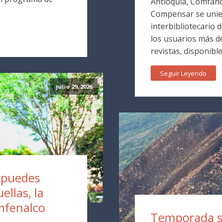
Antioquia, Comfand
Compensar se unie
interbibliotecario 
los usuarios más de
revistas, disponible
Seguir Leyendo
julio 29, 2026
a puedes
ellas, la
mfenalco
Temporada s