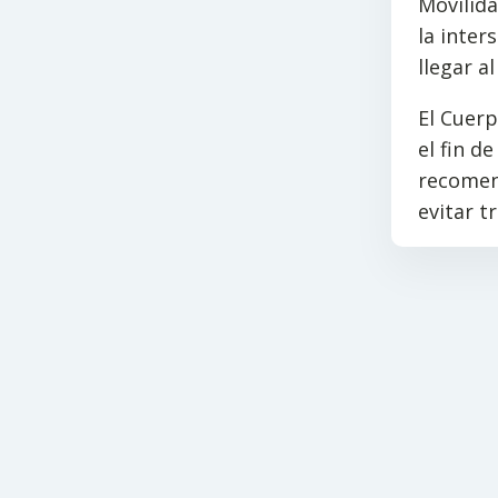
Movilida
la inter
llegar a
El Cuerp
el fin d
recomen
evitar 