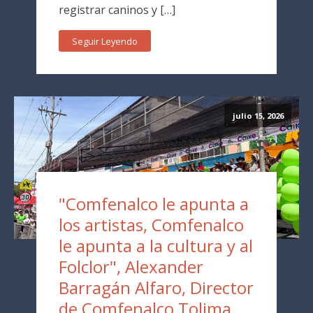
registrar caninos y […]
Seguir Leyendo
julio 15, 2026
"Comfenalco le apunta a
los artistas, Comfenalco
le apunta a la cultura y al
Folclor", Alexander
Barragán Alfaro, Director
de Comfenalco Tolima