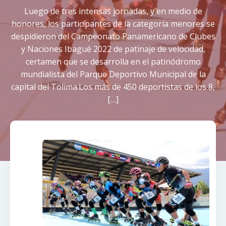
Luego de tres intensas jornadas, y en medio de
honores, los participantes de la categoría menores se
despidieron del Campeonato Panamericano de Clubes
y Naciones Ibagué 2022 de patinaje de velocidad,
certamen que se desarrolla en el patinódromo
mundialista del Parque Deportivo Municipal de la
capital del Tolima.Los más de 450 deportistas de los 8,
[…]