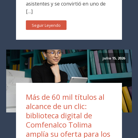
asistentes y se convirtió en uno de
[…]
Seguir Leyendo
julio 15, 2026
Más de 60 mil títulos al
alcance de un clic:
biblioteca digital de
Comfenalco Tolima
amplía su oferta para los