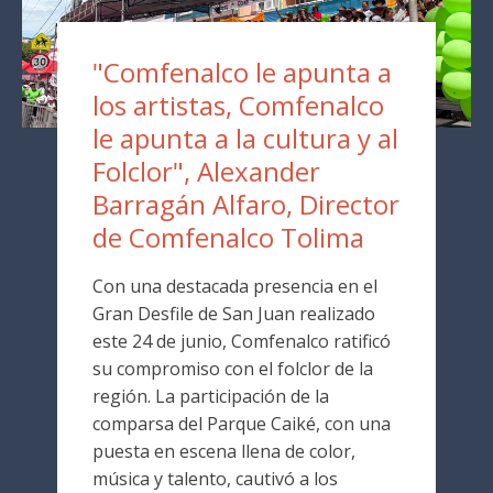
"Comfenalco le apunta a
los artistas, Comfenalco
le apunta a la cultura y al
Folclor", Alexander
Barragán Alfaro, Director
de Comfenalco Tolima
Con una destacada presencia en el
Gran Desfile de San Juan realizado
este 24 de junio, Comfenalco ratificó
su compromiso con el folclor de la
región. La participación de la
comparsa del Parque Caiké, con una
puesta en escena llena de color,
música y talento, cautivó a los