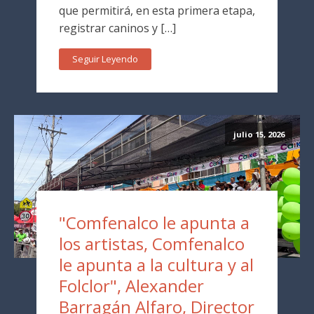
que permitirá, en esta primera etapa,
registrar caninos y […]
Seguir Leyendo
julio 15, 2026
"Comfenalco le apunta a
los artistas, Comfenalco
le apunta a la cultura y al
Folclor", Alexander
Barragán Alfaro, Director