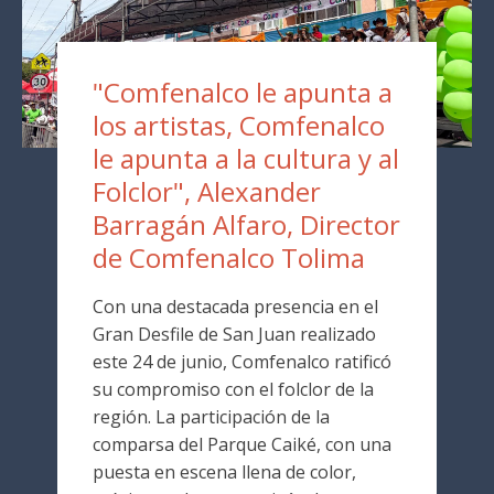
"Comfenalco le apunta a
los artistas, Comfenalco
le apunta a la cultura y al
Folclor", Alexander
Barragán Alfaro, Director
de Comfenalco Tolima
Con una destacada presencia en el
Gran Desfile de San Juan realizado
este 24 de junio, Comfenalco ratificó
su compromiso con el folclor de la
región. La participación de la
comparsa del Parque Caiké, con una
puesta en escena llena de color,