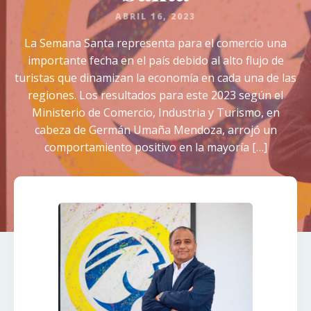
ABRIL 16, 2023
La Semana Santa representa para el comercio una
importante fecha en el país debido al alto flujo de
turistas que dinamizan la economía en cada una de las
regiones. Los resultados para este 2023 según el
Ministerio de Comercio, Industria y Turismo, en
cabeza de Germán Umaña Mendoza, arrojó un
comportamiento positivo en la mayoría […]