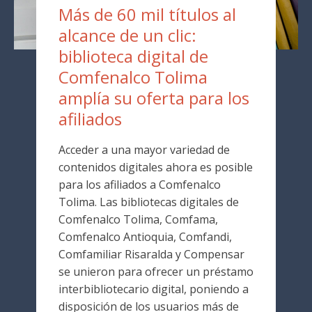
Más de 60 mil títulos al
alcance de un clic:
biblioteca digital de
Comfenalco Tolima
amplía su oferta para los
afiliados
Acceder a una mayor variedad de
contenidos digitales ahora es posible
para los afiliados a Comfenalco
Tolima. Las bibliotecas digitales de
Comfenalco Tolima, Comfama,
Comfenalco Antioquia, Comfandi,
Comfamiliar Risaralda y Compensar
se unieron para ofrecer un préstamo
interbibliotecario digital, poniendo a
disposición de los usuarios más de