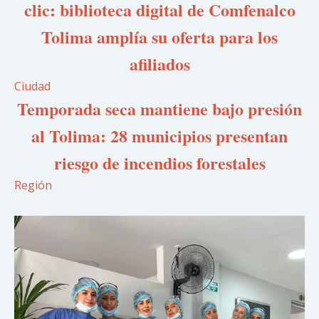
clic: biblioteca digital de Comfenalco
Tolima amplía su oferta para los
afiliados
Ciudad
Temporada seca mantiene bajo presión
al Tolima: 28 municipios presentan
riesgo de incendios forestales
Región