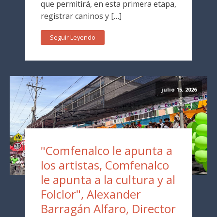
que permitirá, en esta primera etapa,
registrar caninos y […]
Seguir Leyendo
julio 15, 2026
"Comfenalco le apunta a
los artistas, Comfenalco
le apunta a la cultura y al
Folclor", Alexander
Barragán Alfaro, Director