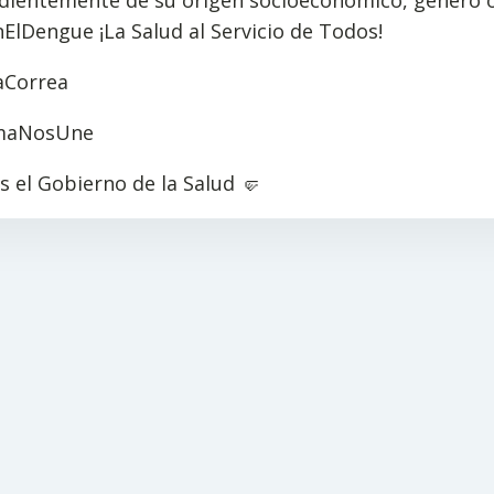
dientemente de su origen socioeconómico, género o
lDengue ¡La Salud al Servicio de Todos!
aCorrea
imaNosUne
 el Gobierno de la Salud 🤛