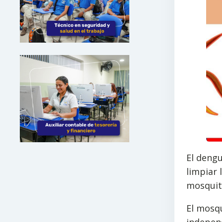
El deng
limpiar
mosquit
El mosqu