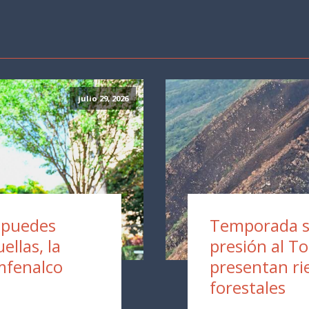
julio 29, 2026
a puedes
Temporada s
ellas, la
presión al T
mfenalco
presentan ri
forestales