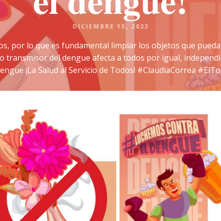
el dengue!
DICIEMBRE 15, 2023
os, por lo que es fundamental limpiar los objetos que pued
 transmisor del dengue afecta a todos por igual, indepen
ngue ¡La Salud al Servicio de Todos! #ClaudiaCorrea #ElT