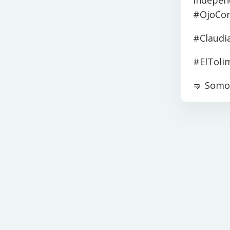
indepen
#OjoConE
#Claudi
#ElTol
🤜 Somos