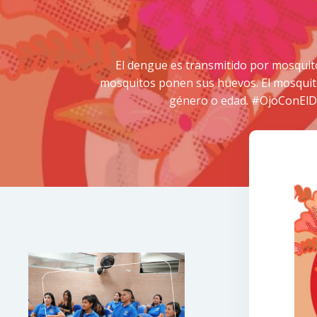
El dengue es transmitido por mosquit
mosquitos ponen sus huevos. El mosquito
género o edad. #OjoConElDe