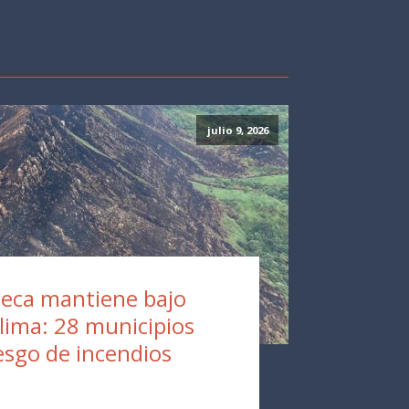
julio 9, 2026
eca mantiene bajo
olima: 28 municipios
esgo de incendios