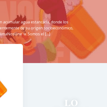
an acumular agua estancada, donde los
dientemente de su origen socioeconómico,
olimaNosUne 🤜 Somos el […]
LO