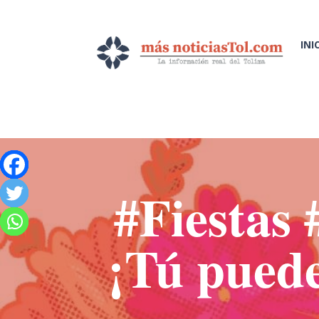
INI
#Fiestas 
¡Tú pued