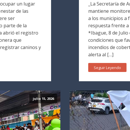
 ocupar un lugar
_La Secretaría de 
nestar de las
mantiene monitore
ere ser
a los municipios a 
 parte de la
respuesta frente a 
a abrió el registro
*Ibague, 8 de Julio
ionera que
condiciones que fa
 registrar caninos y
incendios de cober
alerta al […]
Seguir Leyendo
julio 15, 2026