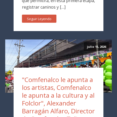
que permitirá, en esta primera etapa,
registrar caninos y […]
Seguir Leyendo
julio 15, 2026
"Comfenalco le apunta a
los artistas, Comfenalco
le apunta a la cultura y al
Folclor", Alexander
Barragán Alfaro, Director