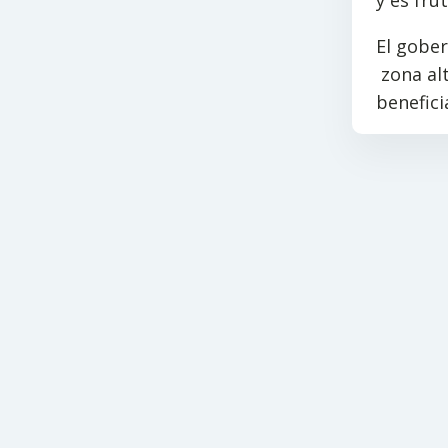
y es fru
El gobe
zona alt
benefici