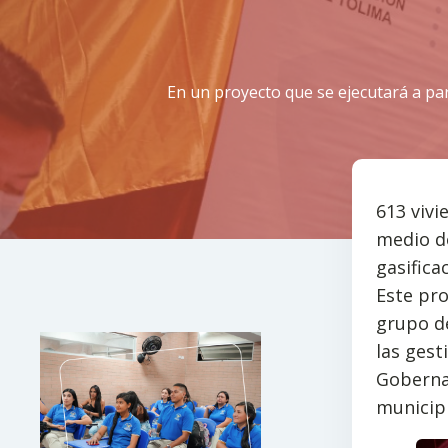
En un proyecto que se ejecutará a par
613 vivi
medio de
gasifica
Este pro
grupo de
las gest
Goberna
municipi