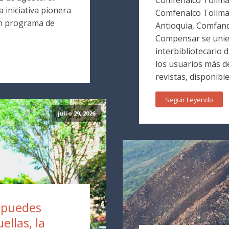
 iniciativa pionera
Comfenalco Tolim
un programa de
Antioquia, Comfand
Compensar se unie
interbibliotecario 
los usuarios más de
revistas, disponible
Seguir Leyendo
julio 29, 2026
a puedes
ellas, la