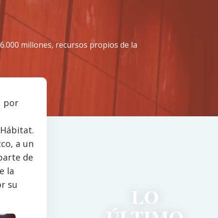
6.000 millones, recursos propios de la
, por
 Hábitat.
co, a un
parte de
e la
r su
LO
ÚLTIMO