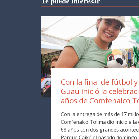
Te puede interesar
Con la final de fútbol y
Guau inició la celebrac
años de Comfenalco T
Con la entrega de más de 17 millo
Comfenalco Tolima dio inicio a la
68 años con dos grandes aconteci
Parque Caiké el pasado domingo 2