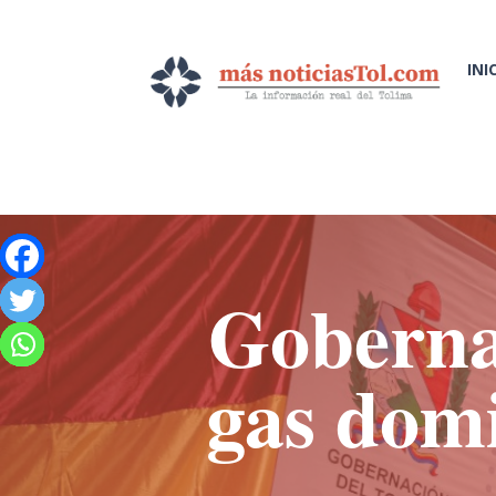
INI
Gobernac
gas domi