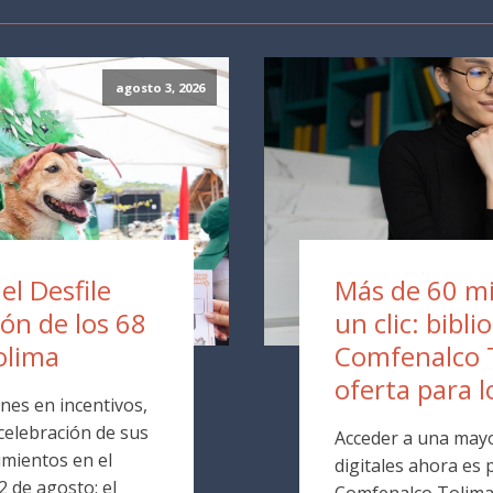
agosto 3, 2026
 el Desfile
Más de 60 mil
ión de los 68
un clic: bibli
olima
Comfenalco 
oferta para l
nes en incentivos,
 celebración de sus
Acceder a una mayo
mientos en el
digitales ahora es p
 de agosto: el
Comfenalco Tolima. 