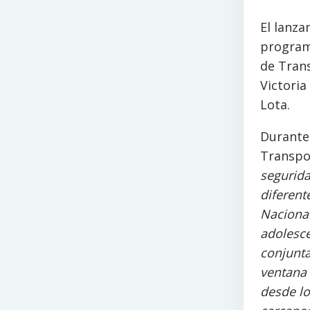
El lanza
programa
de Trans
Victoria
Lota.
Durante 
Transpor
segurida
diferent
Nacional
adolesc
conjunta
ventana 
desde lo