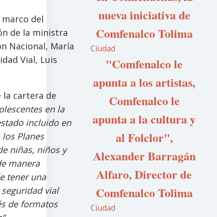
nueva iniciativa de
l marco del
Comfenalco Tolima
ón de la ministra
ón Nacional, María
Ciudad
idad Vial, Luis
"Comfenalco le
apunta a los artistas,
 la cartera de
Comfenalco le
olescentes en la
apunta a la cultura y
estado incluido en
al Folclor",
 los Planes
de niñas, niños y
Alexander Barragán
de manera
Alfaro, Director de
e tener una
Comfenalco Tolima
seguridad vial
és de formatos
Ciudad