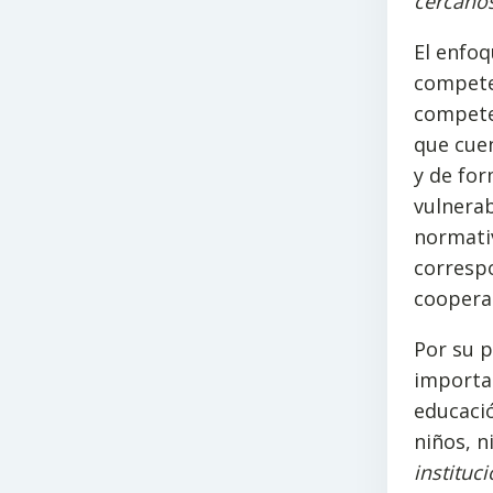
cercanos
El enfoq
competen
compete
que cuen
y de for
vulnerab
normati
correspo
coopera
Por su p
importan
educaci
niños, n
instituc