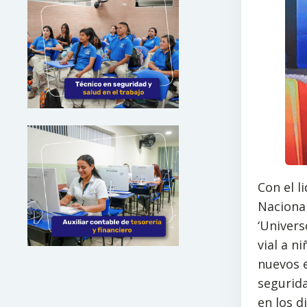
Con el l
Nacional
‘Univers
vial a n
nuevos e
segurid
en los d