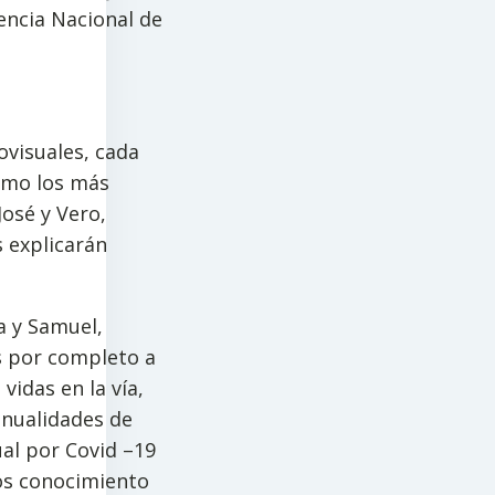
gencia Nacional de
ovisuales, cada
como los más
osé y Vero,
s explicarán
a y Samuel,
os por completo a
vidas en la vía,
anualidades de
al por Covid –19
los conocimiento