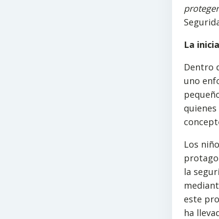
proteger
Segurida
La inici
Dentro d
uno enfo
pequeños
quienes 
concepto
Los niño
protagon
la segur
mediante
este pro
ha lleva