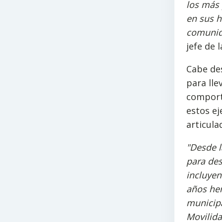
los más 
en sus h
comunida
jefe de 
Cabe des
para lle
comporta
estos ej
articula
"Desde 
para des
incluye
años he
municipa
Movilida