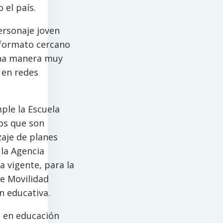
 el país.
ersonaje joven
 formato cercano
 una manera muy
 en redes
ple la Escuela
sos que son
zaje de planes
 la Agencia
a vigente, para la
de Movilidad
ón educativa.
s en educación