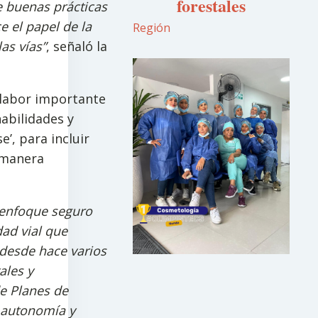
forestales
e buenas prácticas
e el papel de la
Región
as vías”
, señaló la
 labor importante
habilidades y
’, para incluir
e manera
enfoque seguro
ad vial que
desde hace varios
ales y
de Planes de
r autonomía y