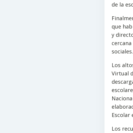
de la es
Finalmen
que habl
y direct
cercana
sociales.
Los alto
Virtual 
descarga
escolare
Nacional
elaborac
Escolar 
Los recu