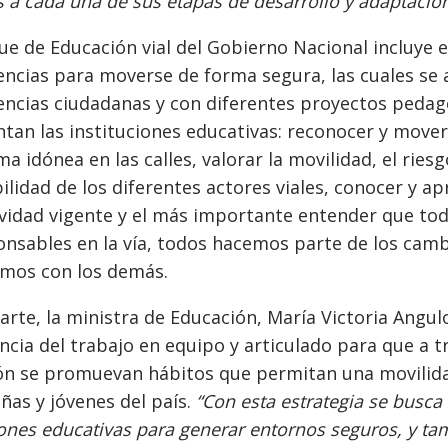
 a cada una de sus etapas de desarrollo y adaptación
ue de Educación vial del Gobierno Nacional incluye e
cias para moverse de forma segura, las cuales se a
ncias ciudadanas y con diferentes proyectos pedag
tan las instituciones educativas: reconocer y move
ma idónea en las calles, valorar la movilidad, el riesg
ilidad de los diferentes actores viales, conocer y ap
vidad vigente y el más importante entender que to
nsables en la vía, todos hacemos parte de los camb
mos con los demás.
arte, la ministra de Educación, María Victoria Angul
cia del trabajo en equipo y articulado para que a tr
ón se promuevan hábitos que permitan una movilida
iñas y jóvenes del país.
“Con esta estrategia se busca 
iones educativas para generar entornos seguros, y ta