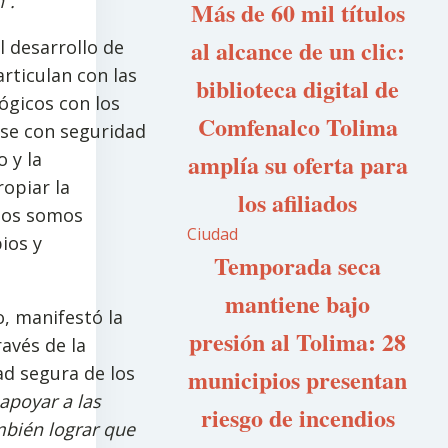
”.
Más de 60 mil títulos
al alcance de un clic:
l desarrollo de
rticulan con las
biblioteca digital de
ógicos con los
Comfenalco Tolima
rse con seguridad
o y la
amplía su oferta para
ropiar la
los afiliados
dos somos
Ciudad
ios y
Temporada seca
mantiene bajo
o, manifestó la
presión al Tolima: 28
avés de la
d segura de los
municipios presentan
apoyar a las
riesgo de incendios
mbién lograr que