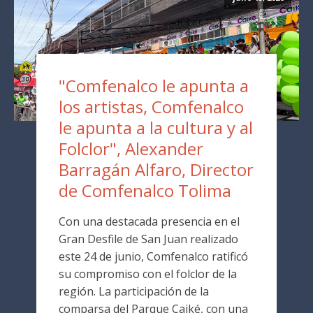
"Comfenalco le apunta a
los artistas, Comfenalco
le apunta a la cultura y al
Folclor", Alexander
Barragán Alfaro, Director
de Comfenalco Tolima
Con una destacada presencia en el
Gran Desfile de San Juan realizado
este 24 de junio, Comfenalco ratificó
su compromiso con el folclor de la
región. La participación de la
comparsa del Parque Caiké, con una