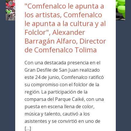
"Comfenalco le apunta a
los artistas, Comfenalco
le apunta a la cultura y al
Folclor", Alexander
Barragán Alfaro, Director
de Comfenalco Tolima
Con una destacada presencia en el
Gran Desfile de San Juan realizado
este 24 de junio, Comfenalco ratificó
su compromiso con el folclor de la
región. La participación de la
comparsa del Parque Caiké, con una
puesta en escena llena de color,
música y talento, cautivó a los
asistentes y se convirtió en uno de
[…]