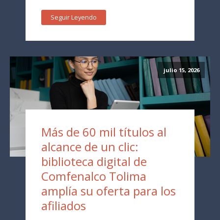
Seguir Leyendo
julio 15, 2026
Más de 60 mil títulos al
alcance de un clic:
biblioteca digital de
Comfenalco Tolima
amplía su oferta para los
afiliados