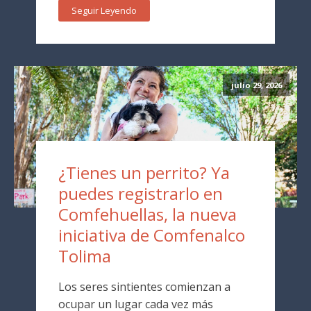
Seguir Leyendo
julio 29, 2026
¿Tienes un perrito? Ya
puedes registrarlo en
Comfehuellas, la nueva
iniciativa de Comfenalco
Tolima
Los seres sintientes comienzan a
ocupar un lugar cada vez más