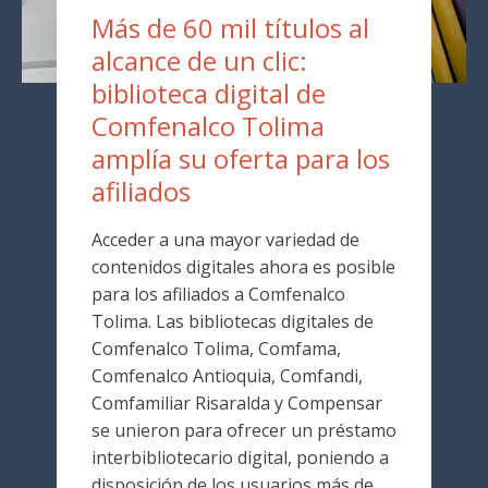
Más de 60 mil títulos al
alcance de un clic:
biblioteca digital de
Comfenalco Tolima
amplía su oferta para los
afiliados
Acceder a una mayor variedad de
contenidos digitales ahora es posible
para los afiliados a Comfenalco
Tolima. Las bibliotecas digitales de
Comfenalco Tolima, Comfama,
Comfenalco Antioquia, Comfandi,
Comfamiliar Risaralda y Compensar
se unieron para ofrecer un préstamo
interbibliotecario digital, poniendo a
disposición de los usuarios más de