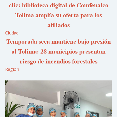
clic: biblioteca digital de Comfenalco
Tolima amplía su oferta para los
afiliados
Ciudad
Temporada seca mantiene bajo presión
al Tolima: 28 municipios presentan
riesgo de incendios forestales
Región