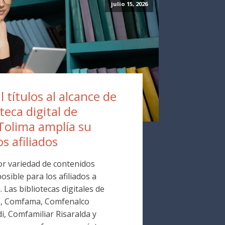
julio 15, 2026
 títulos al alcance de
oteca digital de
Tolima amplía su
os afiliados
r variedad de contenidos
osible para los afiliados a
Las bibliotecas digitales de
a, Comfama, Comfenalco
i, Comfamiliar Risaralda y