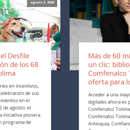
agosto 3, 2026
 el Desfile
Más de 60 mil
ión de los 68
un clic: bibli
olima
Comfenalco 
oferta para l
nes en incentivos,
 celebración de sus
Acceder a una mayo
mientos en el
digitales ahora es p
 de agosto: el
Comfenalco Tolima. 
 iniciativa pionera
Comfenalco Tolim
un programa de
Antioquia, Comfand