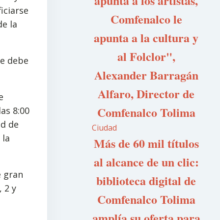
apunta a los artistas,
iciarse
Comfenalco le
de la
apunta a la cultura y
al Folclor",
ue debe
Alexander Barragán
Alfaro, Director de
e
Comfenalco Tolima
las 8:00
ud de
Ciudad
 la
Más de 60 mil títulos
al alcance de un clic:
e gran
biblioteca digital de
 2 y
Comfenalco Tolima
amplía su oferta para