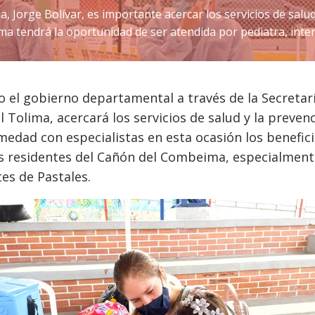
a, Jorge Bolívar, es importante acercar los servicios de salu
 tendrá la oportunidad de ser atendida por pediatra, inter
 el gobierno departamental a través de la Secretar
l Tolima, acercará los servicios de salud y la preven
medad con especialistas en esta ocasión los benefic
os residentes del Cañón del Combeima, especialment
es de Pastales.