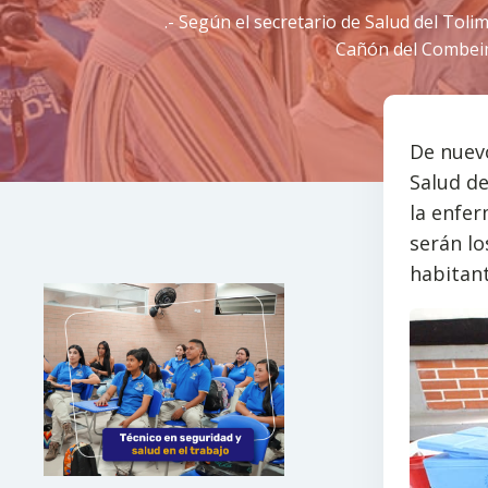
.- Según el secretario de Salud del Tolim
Cañón del Combeima
De nuevo
Salud de
la enfer
serán l
habitant