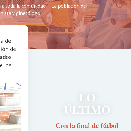
d a toda la comunidad. .- La población del
nista y ginecólogo.
ía de
ción de
iados
e los
LO
ÚLTIMO
Con la final de fútbol