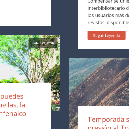
Compensar se unie
interbibliotecario 
los usuarios más de
revistas, disponible
Seguir Leyendo
julio 29, 2026
a puedes
ellas, la
mfenalco
Temporada s
presión al T