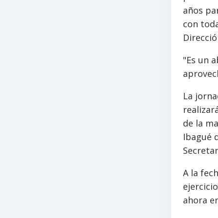
años par
con toda
Direcció
"Es un a
aprovech
La jorna
realizar
de la ma
Ibagué q
Secretar
A la fec
ejercici
ahora en