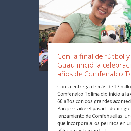
Con la final de fútbol y
Guau inició la celebrac
años de Comfenalco T
Con la entrega de más de 17 millo
Comfenalco Tolima dio inicio a la
68 años con dos grandes aconteci
Parque Caiké el pasado domingo 2
lanzamiento de Comfehuellas, una
que incorpora a los perritos en 
afiliación, y la gran […]