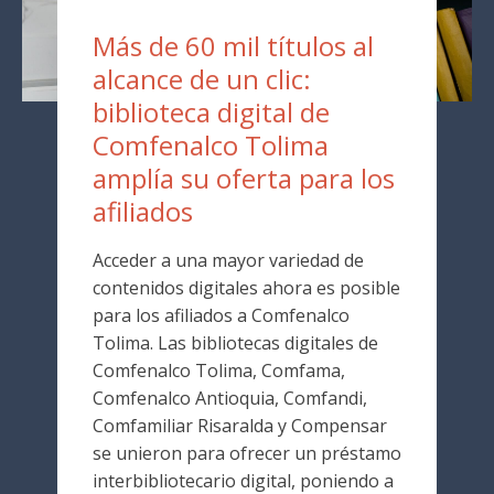
Más de 60 mil títulos al
alcance de un clic:
biblioteca digital de
Comfenalco Tolima
amplía su oferta para los
afiliados
Acceder a una mayor variedad de
contenidos digitales ahora es posible
para los afiliados a Comfenalco
Tolima. Las bibliotecas digitales de
Comfenalco Tolima, Comfama,
Comfenalco Antioquia, Comfandi,
Comfamiliar Risaralda y Compensar
se unieron para ofrecer un préstamo
interbibliotecario digital, poniendo a