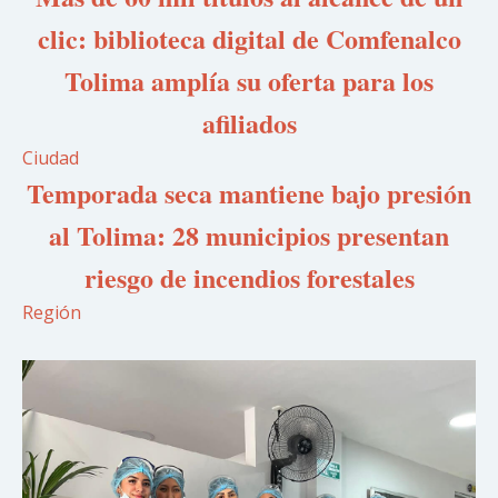
clic: biblioteca digital de Comfenalco
Tolima amplía su oferta para los
afiliados
Ciudad
Temporada seca mantiene bajo presión
al Tolima: 28 municipios presentan
riesgo de incendios forestales
Región