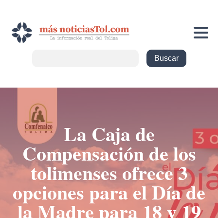
La Caja de
Compensación de los
tolimenses ofrece 3
opciones para el Día de
la Madre para 18 y 19