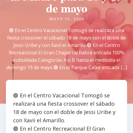
de mayo
MAYO 13, 2024
🟢 En el Centro Vacacional Tomogó se realizará una
fiesta crossover el sábado 18 de mayo con el doble de
Jessi Uribe y con Xavii el Amarillo.🟢 En el Centro
Recreacional El Gran Chaparral habrá entrada 100%
subsidiada Categorías A o B hasta el mediodía el
domingo 19 de mayo.🟢 En el Parque Caiké entrada […]
🟢 En el Centro Vacacional Tomogó se
realizará una fiesta crossover el sábado
18 de mayo con el doble de Jessi Uribe y
con Xavii el Amarillo.
🟢 En el Centro Recreacional El Gran