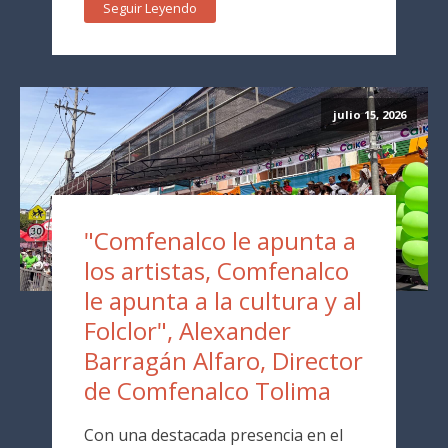
Seguir Leyendo
julio 15, 2026
"Comfenalco le apunta a
los artistas, Comfenalco
le apunta a la cultura y al
Folclor", Alexander
Barragán Alfaro, Director
de Comfenalco Tolima
Con una destacada presencia en el