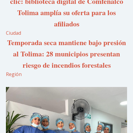
clic: biblioteca digital de Comfenalco
Tolima amplía su oferta para los
afiliados
Ciudad
Temporada seca mantiene bajo presión
al Tolima: 28 municipios presentan
riesgo de incendios forestales
Región