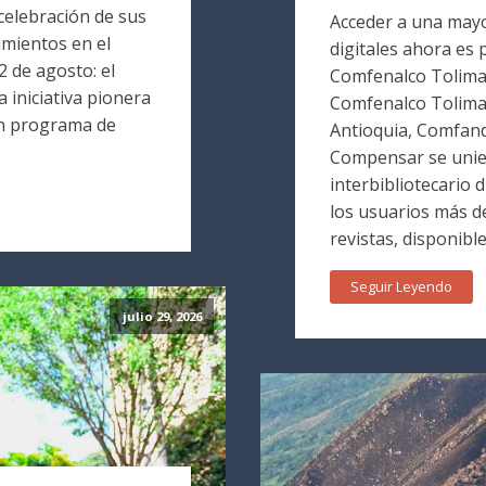
 celebración de sus
Acceder a una mayo
mientos en el
digitales ahora es p
 de agosto: el
Comfenalco Tolima. 
 iniciativa pionera
Comfenalco Tolim
un programa de
Antioquia, Comfand
Compensar se unie
interbibliotecario 
los usuarios más de
revistas, disponible
Seguir Leyendo
julio 29, 2026