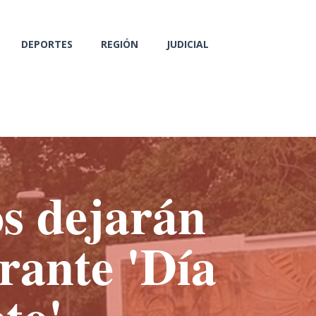
DEPORTES
REGIÓN
JUDICIAL
os dejarán
rante 'Día