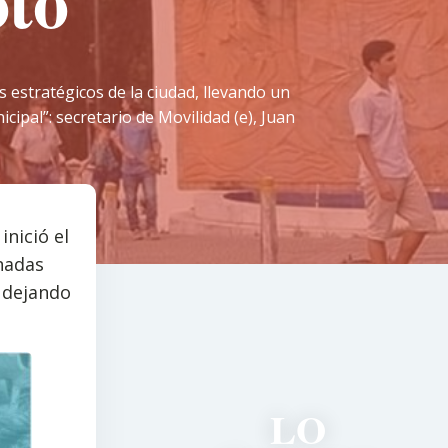
to'
 estratégicos de la ciudad, llevando un
ipal”: secretario de Movilidad (e), Juan
inició el
rnadas
, dejando
LO