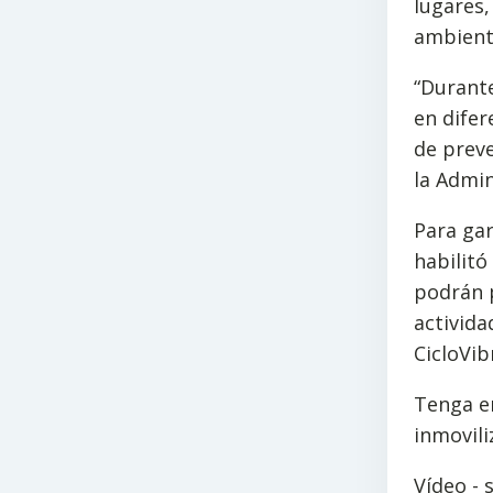
lugares,
ambient
“Durante
en difer
de preve
la Admin
Para gar
habilitó
podrán p
activida
CicloVib
Tenga e
inmovili
Vídeo - 