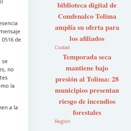
el
biblioteca digital de
Comfenalco Tolima
esencia
amplía su oferta para
 mensaje
los afiliados
o 0516 de
Ciudad
Temporada seca
 se
mantiene bajo
es, no
presión al Tolima: 28
tes
omo la
municipios presentan
riesgo de incendios
en a la
forestales
Región