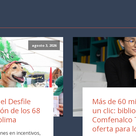
agosto 3, 2026
 el Desfile
Más de 60 mil
ión de los 68
un clic: bibli
olima
Comfenalco 
oferta para l
nes en incentivos,