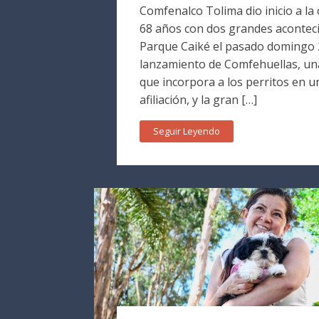
Comfenalco Tolima dio inicio a la
68 años con dos grandes aconteci
Parque Caiké el pasado domingo 2
lanzamiento de Comfehuellas, una
que incorpora a los perritos en 
afiliación, y la gran […]
Seguir Leyendo