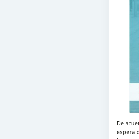
De acuer
espera q