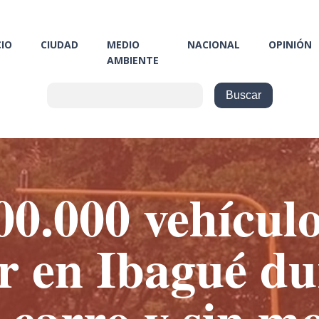
CIO
CIUDAD
MEDIO
NACIONAL
OPINIÓN
AMBIENTE
0.000 vehícul
ar en Ibagué du