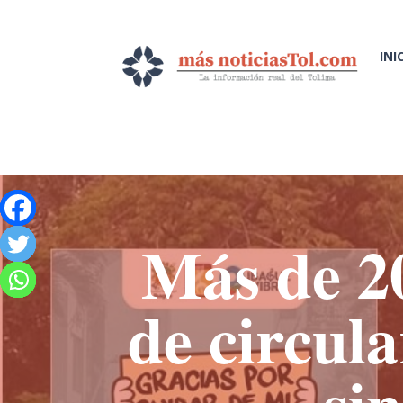
INI
Más de 20
de circul