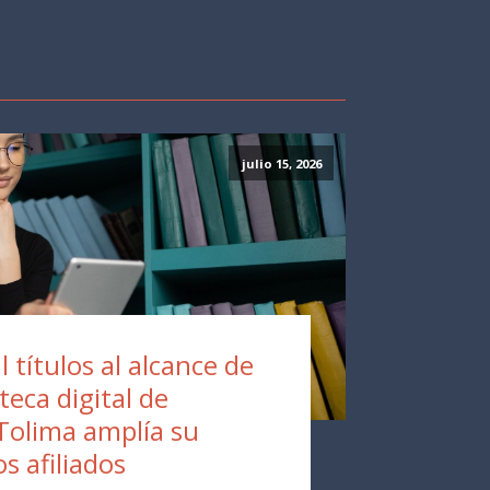
julio 15, 2026
 títulos al alcance de
oteca digital de
Tolima amplía su
os afiliados