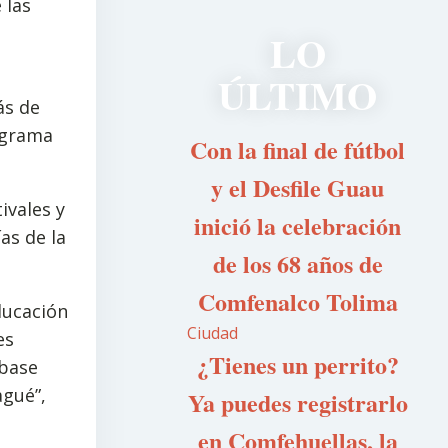
 las
LO
ÚLTIMO
ás de
rograma
Con la final de fútbol
y el Desfile Guau
ivales y
inició la celebración
as de la
de los 68 años de
Comfenalco Tolima
ducación
Ciudad
es
¿Tienes un perrito?
 base
agué”,
Ya puedes registrarlo
en Comfehuellas, la