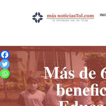
INI
Más de 6
benefi