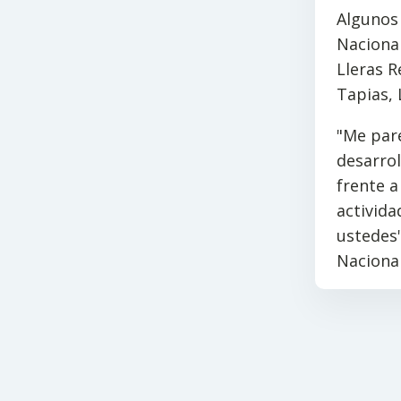
Algunos 
Nacional
Lleras R
Tapias, 
"Me pare
desarro
frente a
activida
ustedes"
Nacional