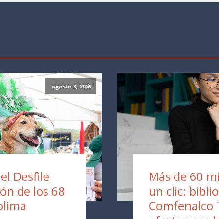
agosto 3, 2026
 el Desfile
Más de 60 mil
ión de los 68
un clic: bibli
olima
Comfenalco 