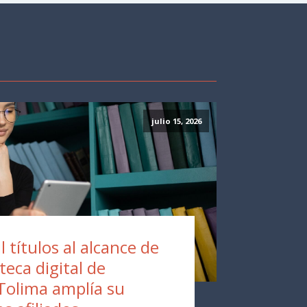
julio 15, 2026
 títulos al alcance de
oteca digital de
Tolima amplía su