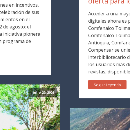
oferta para l
nes en incentivos,
 celebración de sus
Acceder a una mayo
mientos en el
digitales ahora es p
 de agosto: el
Comfenalco Tolima. 
 iniciativa pionera
Comfenalco Tolim
un programa de
Antioquia, Comfand
Compensar se unie
interbibliotecario 
los usuarios más de
revistas, disponible
Seguir Leyendo
julio 29, 2026