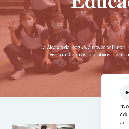
Educac
La Alcaldía de Ibagué, a través del Imdri
Física en Centros Educativos. De igu
"No
edu
aco