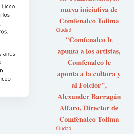
 Liceo
nueva iniciativa de
rlos
Comfenalco Tolima
,
Ciudad
ros.
"Comfenalco le
apunta a los artistas,
s años
Comfenalco le
s
on
apunta a la cultura y
Liceo
al Folclor",
Alexander Barragán
Alfaro, Director de
Comfenalco Tolima
Ciudad