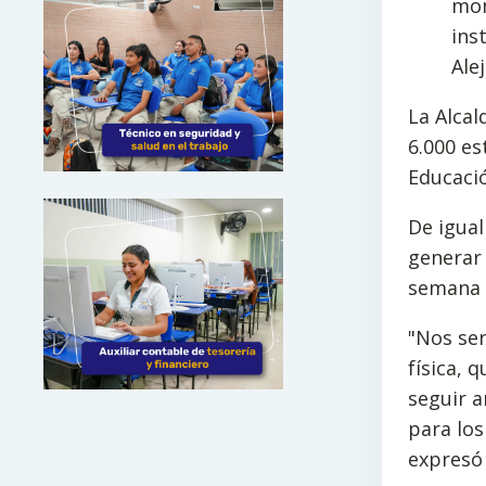
mon
ins
Ale
La Alcal
6.000 es
Educació
De igual
generar 
semana c
"Nos se
física, 
seguir a
para los
expresó 