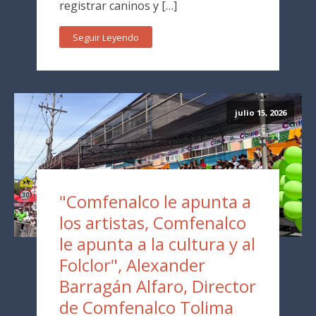
registrar caninos y […]
Seguir Leyendo
julio 15, 2026
"Comfenalco le apunta a
los artistas, Comfenalco
le apunta a la cultura y al
Folclor", Alexander
Barragán Alfaro, Director
de Comfenalco Tolima