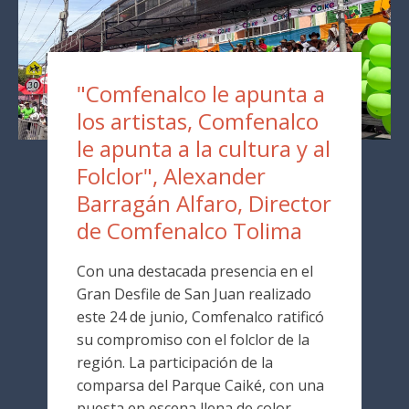
"Comfenalco le apunta a
los artistas, Comfenalco
le apunta a la cultura y al
Folclor", Alexander
Barragán Alfaro, Director
de Comfenalco Tolima
Con una destacada presencia en el
Gran Desfile de San Juan realizado
este 24 de junio, Comfenalco ratificó
su compromiso con el folclor de la
región. La participación de la
comparsa del Parque Caiké, con una
puesta en escena llena de color,