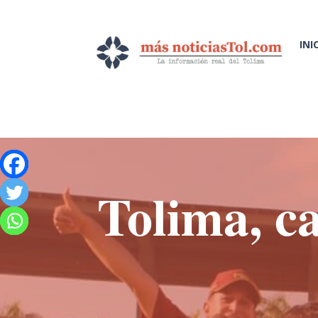
INI
Tolima, c