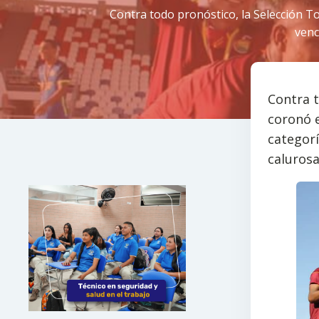
Contra todo pronóstico, la Selección T
venc
Contra t
coronó 
categorí
calurosa