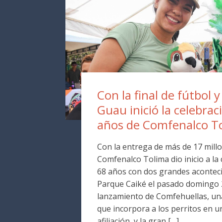
Con la final de fútbol y
Guau inició la celebrac
años de Comfenalco T
Con la entrega de más de 17 millo
Comfenalco Tolima dio inicio a la
68 años con dos grandes aconteci
Parque Caiké el pasado domingo 2
lanzamiento de Comfehuellas, una
que incorpora a los perritos en 
afiliación, y la gran […]