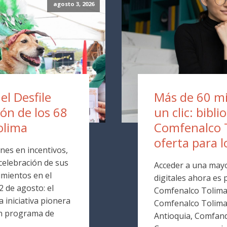
agosto 3, 2026
 el Desfile
Más de 60 mil
ión de los 68
un clic: bibli
olima
Comfenalco 
oferta para l
nes en incentivos,
 celebración de sus
Acceder a una mayo
mientos en el
digitales ahora es p
 de agosto: el
Comfenalco Tolima. 
 iniciativa pionera
Comfenalco Tolim
un programa de
Antioquia, Comfand