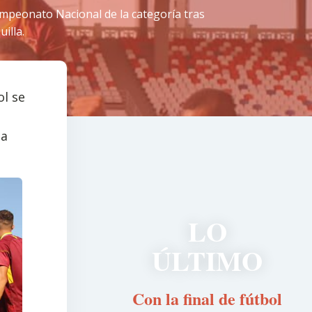
ampeonato Nacional de la categoría tras
illa.
ol se
la
LO
ÚLTIMO
Con la final de fútbol