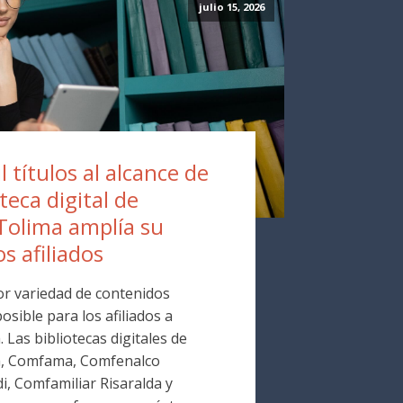
julio 15, 2026
 títulos al alcance de
oteca digital de
Tolima amplía su
os afiliados
r variedad de contenidos
osible para los afiliados a
Las bibliotecas digitales de
a, Comfama, Comfenalco
i, Comfamiliar Risaralda y