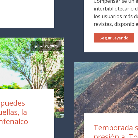
Compensar se unie
interbibliotecario 
los usuarios más de
revistas, disponible
Seguir Leyendo
julio 29, 2026
a puedes
ellas, la
mfenalco
Temporada s
presión al T