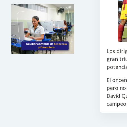
Los diri
gran tri
potencia
El oncen
pero no 
David Q
campeo