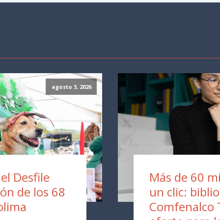
agosto 3, 2026
 el Desfile
Más de 60 mil
ión de los 68
un clic: bibli
olima
Comfenalco 