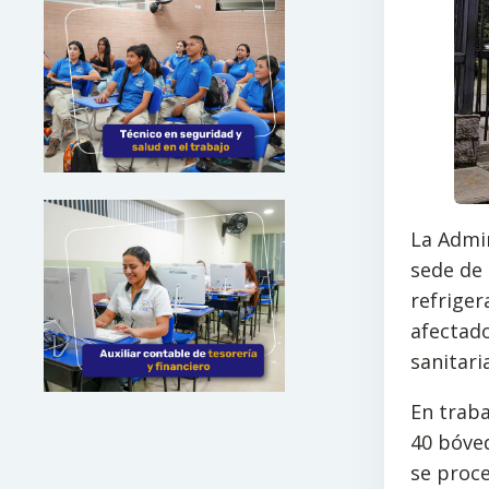
La Admin
sede de 
refriger
afectad
sanitaria
En traba
40 bóved
se proce