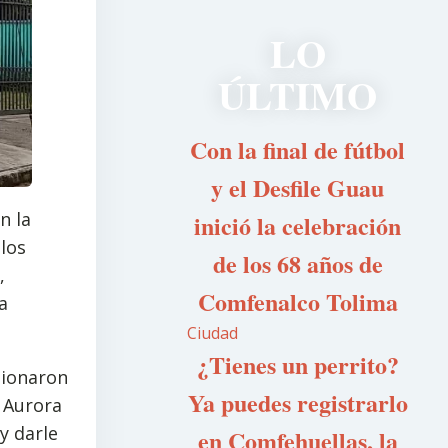
LO
ÚLTIMO
Con la final de fútbol
y el Desfile Guau
n la
inició la celebración
los
de los 68 años de
,
Comfenalco Tolima
a
Ciudad
¿Tienes un perrito?
tionaron
Ya puedes registrarlo
a Aurora
y darle
en Comfehuellas, la