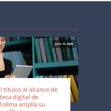
julio 15, 2026
 títulos al alcance de
oteca digital de
Tolima amplía su