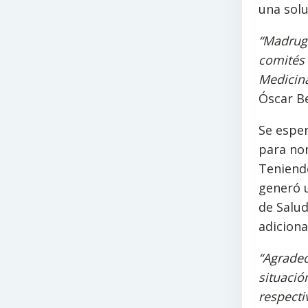
una solu
“Madruga
comités 
Medicina
Óscar Be
Se esper
para nor
Teniend
generó u
de Salud
adiciona
“Agradec
situació
respecti