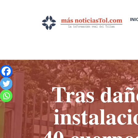
INI
Tras daño
instalac