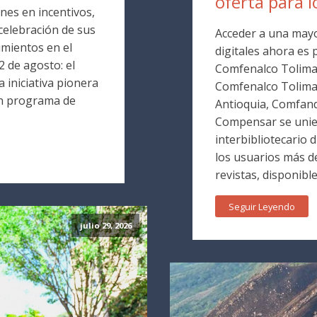
oferta para l
nes en incentivos,
 celebración de sus
Acceder a una mayo
mientos en el
digitales ahora es p
 de agosto: el
Comfenalco Tolima. 
 iniciativa pionera
Comfenalco Tolim
un programa de
Antioquia, Comfand
Compensar se unie
interbibliotecario 
los usuarios más de
revistas, disponible
Seguir Leyendo
julio 29, 2026