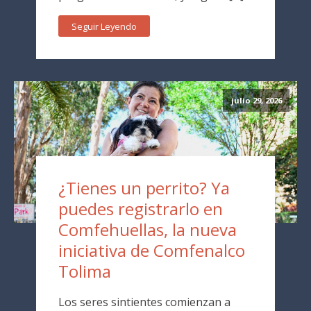
Seguir Leyendo
julio 29, 2026
¿Tienes un perrito? Ya
puedes registrarlo en
Comfehuellas, la nueva
iniciativa de Comfenalco
Tolima
Los seres sintientes comienzan a