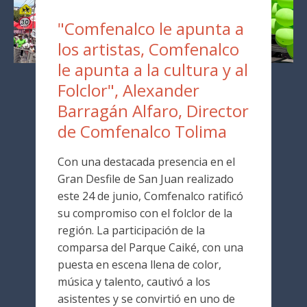
"Comfenalco le apunta a
los artistas, Comfenalco
le apunta a la cultura y al
Folclor", Alexander
Barragán Alfaro, Director
de Comfenalco Tolima
Con una destacada presencia en el
Gran Desfile de San Juan realizado
este 24 de junio, Comfenalco ratificó
su compromiso con el folclor de la
región. La participación de la
comparsa del Parque Caiké, con una
puesta en escena llena de color,
música y talento, cautivó a los
asistentes y se convirtió en uno de