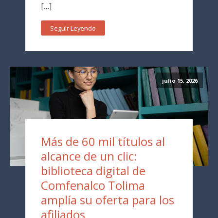
[…]
Seguir Leyendo
julio 15, 2026
Más de 60 mil títulos al
alcance de un clic:
biblioteca digital de
Comfenalco Tolima
amplía su oferta para los
afiliados