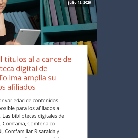
julio 15, 2026
 títulos al alcance de
oteca digital de
Tolima amplía su
os afiliados
r variedad de contenidos
osible para los afiliados a
Las bibliotecas digitales de
a, Comfama, Comfenalco
i, Comfamiliar Risaralda y