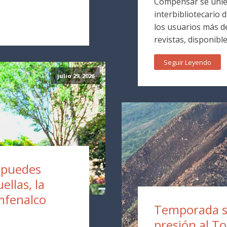
Compensar se unie
interbibliotecario 
los usuarios más de
revistas, disponible
Seguir Leyendo
julio 29, 2026
a puedes
ellas, la
mfenalco
Temporada s
presión al T