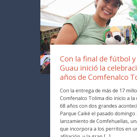
Con la final de fútbol y
Guau inició la celebrac
años de Comfenalco T
Con la entrega de más de 17 millo
Comfenalco Tolima dio inicio a la
68 años con dos grandes aconteci
Parque Caiké el pasado domingo 2
lanzamiento de Comfehuellas, una
que incorpora a los perritos en 
afiliación, y la gran […]