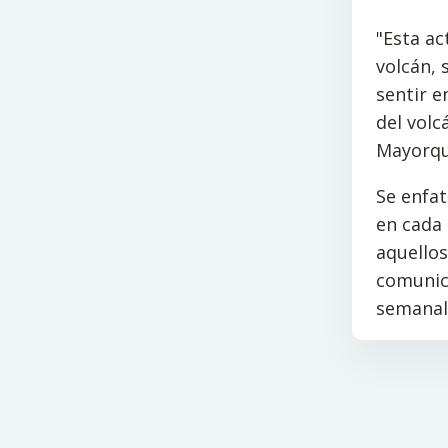
"Esta ac
volcán, 
sentir e
del volc
Mayorqu
Se enfat
en cada 
aquellos
comunica
semanal