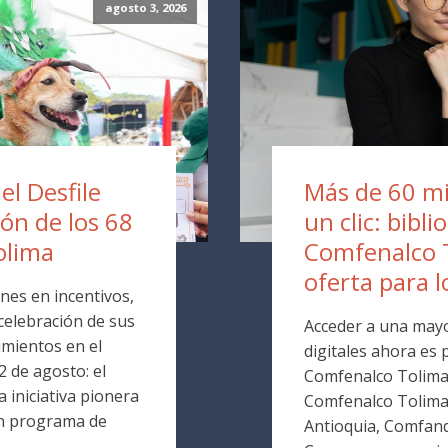
agosto 3, 2026
 el Desfile
Más de 60 mil
ión de los 68
un clic: bibli
olima
Comfenalco 
oferta para l
nes en incentivos,
 celebración de sus
Acceder a una mayo
mientos en el
digitales ahora es p
 de agosto: el
Comfenalco Tolima. 
 iniciativa pionera
Comfenalco Tolim
un programa de
Antioquia, Comfand