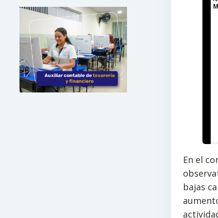
En el co
observat
bajas ca
aumento 
activida