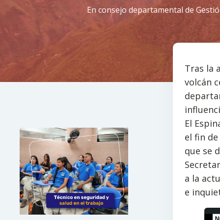
En consejo departamental de Gestión 
Tras la 
volcán c
departa
influenc
El Espin
el fin d
que se d
Secretar
a la act
e inquie