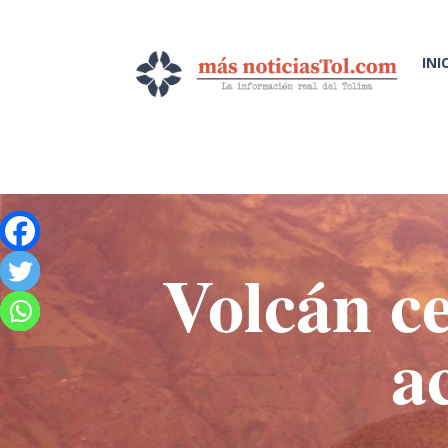
INI
Volcán c
a