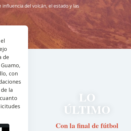
nfluencia del volcán, el estado y las
el
ejo
a de
n, Guamo,
llo, con
ndaciones
de la
LO
 cuanto
ÚLTIMO
icitudes
Con la final de fútbol