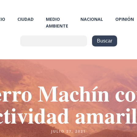
CIO
CIUDAD
MEDIO
NACIONAL
OPINIÓN
AMBIENTE
erro Machín co
ctividad amaril
JULIO 27, 2021