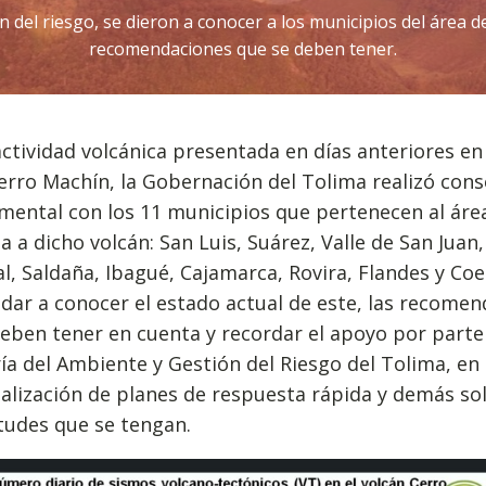
del riesgo, se dieron a conocer a los municipios del área de i
recomendaciones que se deben tener.
actividad volcánica presentada en días anteriores en 
erro Machín, la Gobernación del Tolima realizó cons
mental con los 11 municipios que pertenecen al áre
ia a dicho volcán: San Luis, Suárez, Valle de San Jua
al, Saldaña, Ibagué, Cajamarca, Rovira, Flandes y Coe
e dar a conocer el estado actual de este, las recome
eben tener en cuenta y recordar el apoyo por parte 
ía del Ambiente y Gestión del Riesgo del Tolima, en
ualización de planes de respuesta rápida y demás sol
tudes que se tengan.