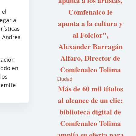
apunta a los artistas,
Comfenalco le
 el
legar a
apunta a la cultura y
rísticas
al Folclor",
a, Andrea
Alexander Barragán
Alfaro, Director de
zación
Comfenalco Tolima
todo en
los
Ciudad
 emite
Más de 60 mil títulos
al alcance de un clic:
biblioteca digital de
Comfenalco Tolima
amplía su oferta para