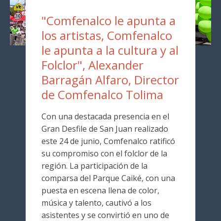
"Comfenalco le apunta a
los artistas, Comfenalco
le apunta a la cultura y al
Folclor", Alexander
Barragán Alfaro, Director
de Comfenalco Tolima
Con una destacada presencia en el
Gran Desfile de San Juan realizado
este 24 de junio, Comfenalco ratificó
su compromiso con el folclor de la
región. La participación de la
comparsa del Parque Caiké, con una
puesta en escena llena de color,
música y talento, cautivó a los
asistentes y se convirtió en uno de