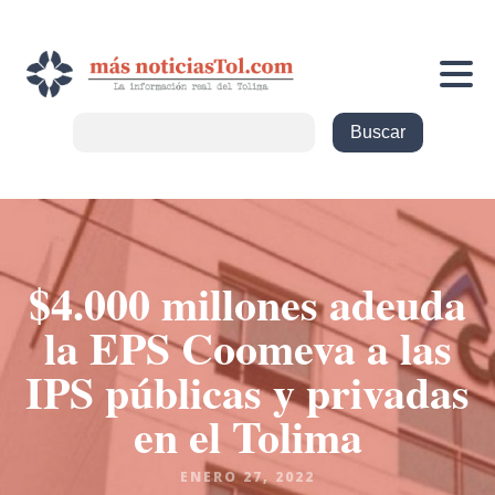
$4.000 millones adeuda
la EPS Coomeva a las
IPS públicas y privadas
en el Tolima
ENERO 27, 2022