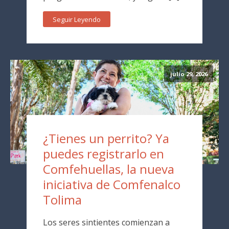
Seguir Leyendo
julio 29, 2026
¿Tienes un perrito? Ya
puedes registrarlo en
Comfehuellas, la nueva
iniciativa de Comfenalco
Tolima
Los seres sintientes comienzan a