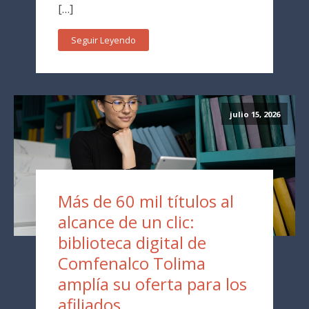
[…]
Seguir Leyendo
julio 15, 2026
Más de 60 mil títulos al
alcance de un clic:
biblioteca digital de
Comfenalco Tolima
amplía su oferta para los
afiliados