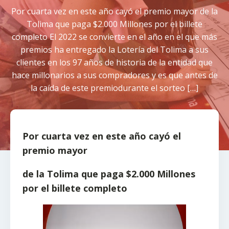
Por cuarta vez en este año cayó el premio mayor de la
Tolima que paga $2.000 Millones por el billete
completo El 2022 se convierte en el año en el que más
premios ha entregado la Lotería del Tolima a sus
clientes en los 97 años de historia de la entidad que
hace millonarios a sus compradores y es que antes de
la caída de este premiodurante el sorteo […]
Por cuarta vez
en este año cayó
e
l
premio mayor
de la Tolima que paga $2.000 Millones
por el billete completo