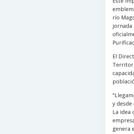
Este imp
emblemát
río Magd
jornada 
oficialm
Purifica
El Direc
Territor
capacida
població
"Llegamo
y desde
La idea 
empresar
genera e