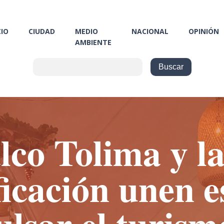
CIO
CIUDAD
MEDIO
NACIONAL
OPINIÓN
AMBIENTE
co Tolima y la
ficación unen e