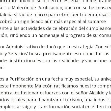
ortante anuncio se dio en un escenario inmejorable:
ico Malecón de Purificación, que con su hermosa vi
alena sirvió de marco para el encuentro empresaria
cobró un significado aún más especial al sumarse
ente a las actividades de celebración del cumpleaño
ción, rindiendo un homenaje al progreso de su comu
tor Administrativo destacó que la estrategia ‘Conexi
io y Servicios’ busca precisamente eso: conectar las
des institucionales con las realidades y vocaciones
n.
s a Purificación en una fecha muy especial, su anive
 este imponente Malecón ratificamos nuestro comp
central es fusionar esfuerzos con el señor Alcalde y 
ios locales para dinamizar el turismo, una industr
mpleo, arraigo y transformación social en el territo