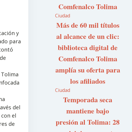
Comfenalco Tolima
Ciudad
Más de 60 mil títulos
cación y
al alcance de un clic:
mado para
biblioteca digital de
 contó
Comfenalco Tolima
 de
amplía su oferta para
l Tolima
los afiliados
enfocada
Ciudad
Temporada seca
ma
avés del
mantiene bajo
 con el
presión al Tolima: 28
res de