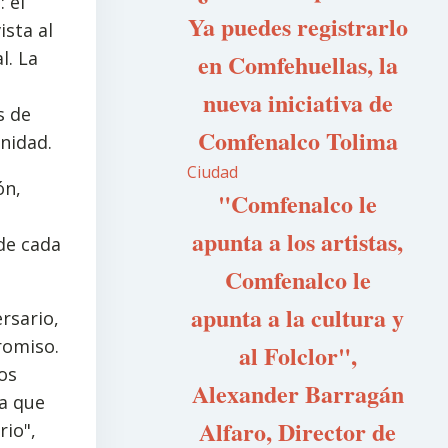
 el
Ya puedes registrarlo
sta al
l. La
en Comfehuellas, la
nueva iniciativa de
s de
Comfenalco Tolima
nidad.
Ciudad
ón,
"Comfenalco le
apunta a los artistas,
 de cada
Comfenalco le
apunta a la cultura y
rsario,
romiso.
al Folclor",
los
Alexander Barragán
ia que
Alfaro, Director de
rio",