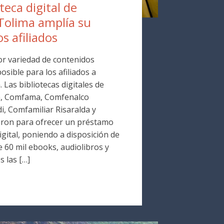
oteca digital de
Tolima amplía su
os afiliados
r variedad de contenidos
osible para los afiliados a
Las bibliotecas digitales de
a, Comfama, Comfenalco
i, Comfamiliar Risaralda y
ron para ofrecer un préstamo
digital, poniendo a disposición de
 60 mil ebooks, audiolibros y
s las […]