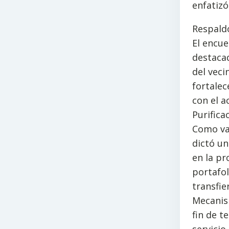
enfatizó
Respald
El encue
destaca
del veci
fortalec
con el a
Purifica
Como val
dictó un
en la pr
portafo
transfie
Mecanis
fin de t
servicio