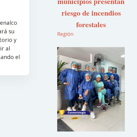
municipios presentan
riesgo de incendios
fenalco
forestales
ará su
Región
torio y
r al
sando el