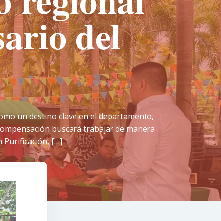
o regional
sario del
 como un destino clave en el departamento,
e Compensación buscará trabajar de manera
 Purificación, […]