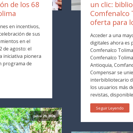
ión de los 68
un clic: bibli
olima
Comfenalco 
oferta para l
nes en incentivos,
 celebración de sus
Acceder a una mayo
mientos en el
digitales ahora es p
 de agosto: el
Comfenalco Tolima. 
 iniciativa pionera
Comfenalco Tolim
un programa de
Antioquia, Comfand
Compensar se unie
interbibliotecario 
los usuarios más de
revistas, disponible
Seguir Leyendo
julio 29, 2026