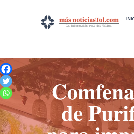
INI
Comfenal
de Puri