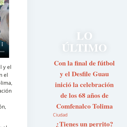
LO
ÚLTIMO
Con la final de fútbol
 y el
y el Desfile Guau
n el
lima,
inició la celebración
ación
de los 68 años de
Comfenalco Tolima
ón,
Ciudad
¿Tienes un perrito?