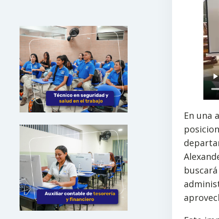
En una a
posicion
departa
Alexand
buscará 
administ
aprovech