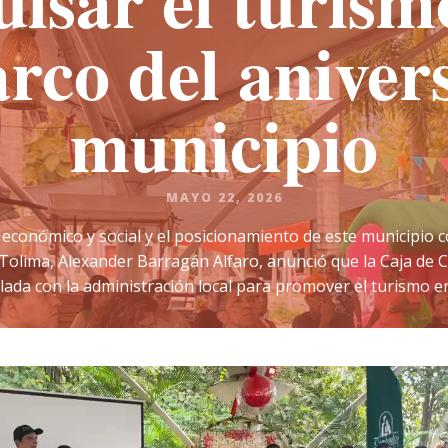
lsar el turism
rco del aniver
municipio
MAYO 22, 2026
 económico y social y el posicionamiento de este municipio
 Tolima, Alexander Barragán Alfaro, anunció que la Caja d
lada con la administración local para promover el turismo en