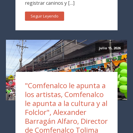
registrar caninos y […]
Seguir Leyendo
julio 15, 2026
"Comfenalco le apunta a
los artistas, Comfenalco
le apunta a la cultura y al
Folclor", Alexander
Barragán Alfaro, Director
de Comfenalco Tolima