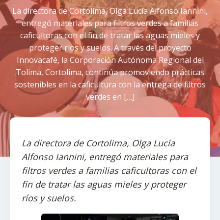
La directora de Cortolima, Olga Lucía Alfonso Iannini,
entregó materiales para filtros verdes a familias
caficultoras con el fin de tratar las aguas mieles y
proteger ríos y suelos. A través del proyecto
Innovacafé, la Corporación Autónoma Regional del
Tolima, Cortolima, continúa promoviendo prácticas
sostenibles en la caficultura con la entrega de filtros
verdes en […]
La directora de Cortolima, Olga Lucía
Alfonso Iannini, entregó materiales para
filtros verdes a familias caficultoras con el
fin de tratar las aguas mieles y proteger
ríos y suelos.