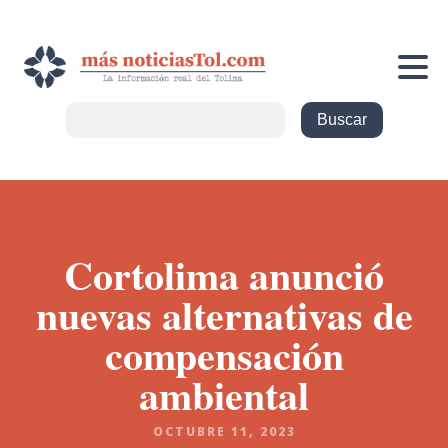
Cortolima anunció
nuevas alternativas de
compensación
ambiental
OCTUBRE 11, 2023