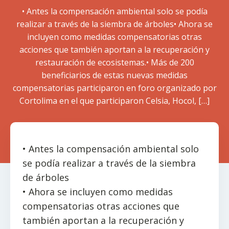
• Antes la compensación ambiental solo se podía
realizar a través de la siembra de árboles• Ahora se
incluyen como medidas compensatorias otras
acciones que también aportan a la recuperación y
restauración de ecosistemas.• Más de 200
beneficiarios de estas nuevas medidas
compensatorias participaron en foro organizado por
Cortolima en el que participaron Celsia, Hocol, […]
• Antes la compensación ambiental solo
se podía realizar a través de la siembra
de árboles
• Ahora se incluyen como medidas
compensatorias otras acciones que
también aportan a la recuperación y