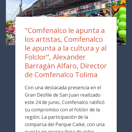
"Comfenalco le apunta a
los artistas, Comfenalco
le apunta a la cultura y al
Folclor", Alexander
Barragán Alfaro, Director
de Comfenalco Tolima
Con una destacada presencia en el
Gran Desfile de San Juan realizado
este 24 de junio, Comfenalco ratificó
su compromiso con el folclor de la
región. La participación de la
comparsa del Parque Caiké, con una
puesta en escena llena de color,