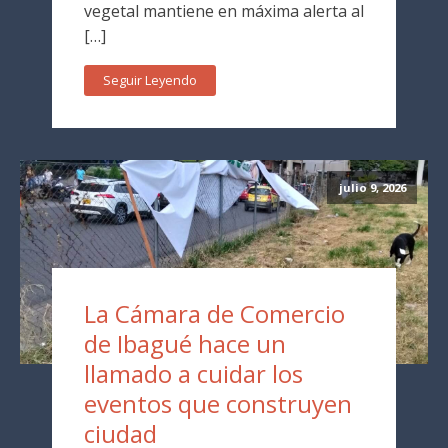
vegetal mantiene en máxima alerta al
[…]
Seguir Leyendo
julio 9, 2026
La Cámara de Comercio
de Ibagué hace un
llamado a cuidar los
eventos que construyen
ciudad