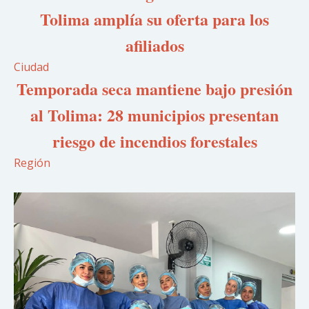
Tolima amplía su oferta para los
afiliados
Ciudad
Temporada seca mantiene bajo presión
al Tolima: 28 municipios presentan
riesgo de incendios forestales
Región