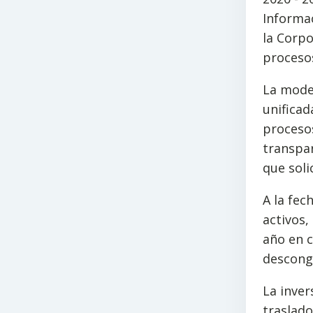
Informac
la Corpo
proceso
La mode
unificad
procesos
transpar
que soli
A la fec
activos,
año en c
descong
La inver
traslado