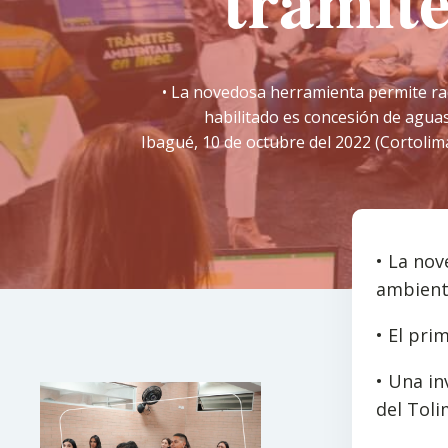
trámite
• La novedosa herramienta permite radi
habilitado es concesión de aguas 
Ibagué, 10 de octubre del 2022 (Cortolima
• La nov
ambienta
• El pri
• Una in
del Toli