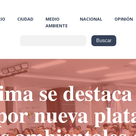
CIO
CIUDAD
MEDIO
NACIONAL
OPINIÓN
AMBIENTE
ima se destaca 
por nueva pla