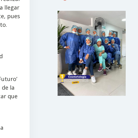
a llegar
te, pues
to.
1
d
Futuro’
 de la
car que
ma