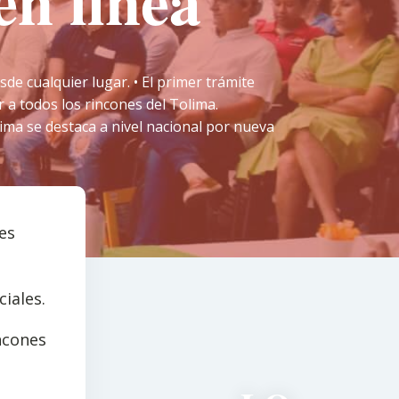
en línea
de cualquier lugar. • El primer trámite
r a todos los rincones del Tolima.
lima se destaca a nivel nacional por nueva
es
ciales.
incones