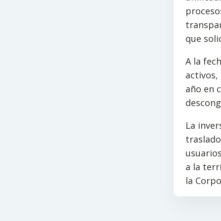
procesos
transpar
que soli
A la fec
activos,
año en c
descong
La inver
traslado
usuarios
a la ter
la Corpo