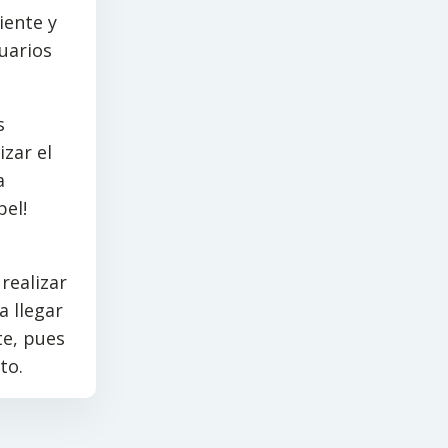
iente y
uarios
s
izar el
a
el!
realizar
a llegar
te, pues
to.