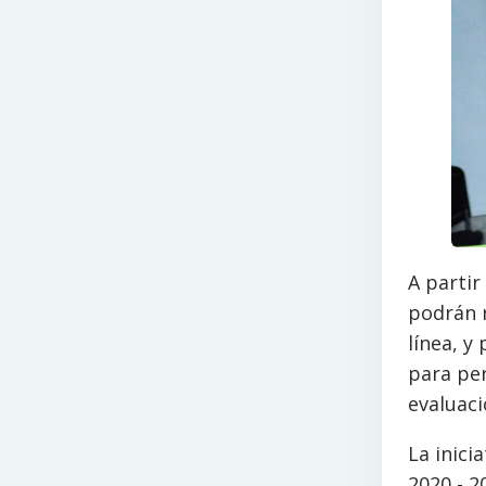
A partir
podrán r
línea, y
para pe
evaluaci
La inici
2020 - 2