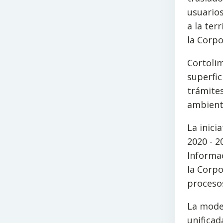
usuarios
a la ter
la Corpo
Cortolim
superfic
trámite
ambienta
La inici
2020 - 2
Informac
la Corpo
proceso
La mode
unificad