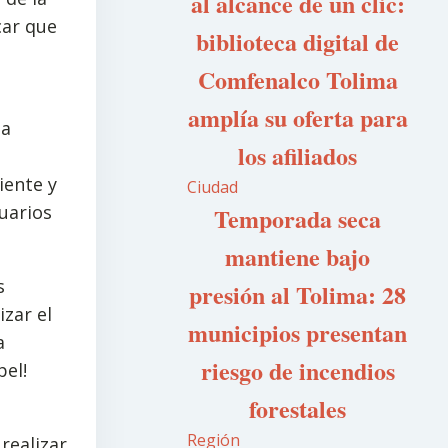
al alcance de un clic:
car que
biblioteca digital de
Comfenalco Tolima
amplía su oferta para
ma
los afiliados
iente y
Ciudad
uarios
Temporada seca
mantiene bajo
s
presión al Tolima: 28
izar el
municipios presentan
a
riesgo de incendios
el!
forestales
Región
realizar