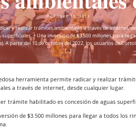
s ambientales 
OCTUBRE 10, 2022
car y realizar trámites ambientales a través de internet, des
superficiales. • Una inversión de $3.500 millones para llega
). A partir del 10 de octubre del 2022, los usuarios de Corto
[…]
edosa herramienta permite radicar y realizar trámit
les a través de internet, desde cualquier lugar.
mer trámite habilitado es concesión de aguas superfi
versión de $3.500 millones para llegar a todos los r
ma.