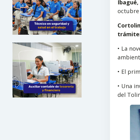
Ibagué,
octubre 
Cortoli
trámite
• La nov
ambienta
• El pri
• Una in
del Toli