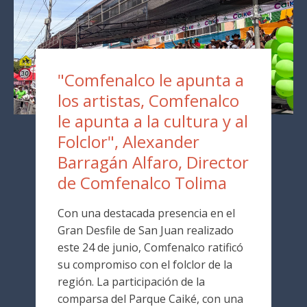
"Comfenalco le apunta a
los artistas, Comfenalco
le apunta a la cultura y al
Folclor", Alexander
Barragán Alfaro, Director
de Comfenalco Tolima
Con una destacada presencia en el
Gran Desfile de San Juan realizado
este 24 de junio, Comfenalco ratificó
su compromiso con el folclor de la
región. La participación de la
comparsa del Parque Caiké, con una