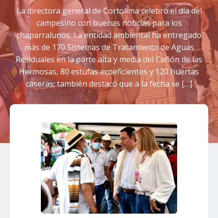
La directora general de Cortolima celebró el día del
campesino con buenas noticias para los
chaparralunos. La entidad ambiental ha entregado
más de 170 Sistemas de Tratamiento de Aguas
Residuales en la parte alta y media del Cañón de las
Hermosas, 80 estufas ecoeficientes y 120 huertas
caseras; también destacó que a la fecha se […]