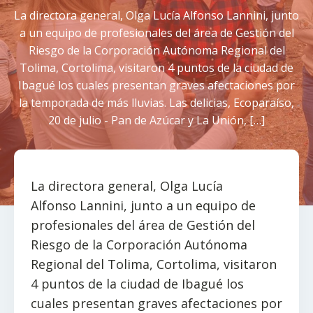
La directora general, Olga Lucía Alfonso Lannini, junto
a un equipo de profesionales del área de Gestión del
Riesgo de la Corporación Autónoma Regional del
Tolima, Cortolima, visitaron 4 puntos de la ciudad de
Ibagué los cuales presentan graves afectaciones por
la temporada de más lluvias. Las delicias, Ecoparaíso,
20 de julio - Pan de Azúcar y La Unión, […]
La directora general, Olga Lucía
Alfonso Lannini, junto a un equipo de
profesionales del área de Gestión del
Riesgo de la Corporación Autónoma
Regional del Tolima, Cortolima, visitaron
4 puntos de la ciudad de Ibagué los
cuales presentan graves afectaciones por