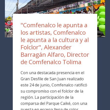
"Comfenalco le apunta a
los artistas, Comfenalco
le apunta a la cultura y al
Folclor", Alexander
Barragán Alfaro, Director
de Comfenalco Tolima
Con una destacada presencia en el
Gran Desfile de San Juan realizado
este 24 de junio, Comfenalco ratificó
su compromiso con el folclor de la
región. La participación de la
comparsa del Parque Caiké, con una
puesta en escena llena de color,