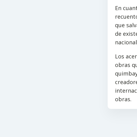
En cuant
recuento
que salv
de exist
nacional
Los ace
obras qu
quimbaya
creadore
internac
obras.