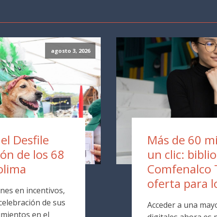
agosto 3, 2026
 el Desfile
Más de 60 mil
ión de los 68
un clic: bibli
olima
Comfenalco 
oferta para l
nes en incentivos,
 celebración de sus
Acceder a una mayo
mientos en el
digitales ahora es p