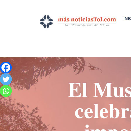
INI
El Mus
celebr