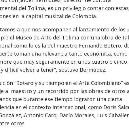
do con Jaiber Bermúdez, director de Cultura
ental del Tolima, es un privilegio contar con estas
ones en la capital musical de Colombia.
vitamos a que nos acompañen al lanzamiento de los 
le el Museo de Arte del Tolima con una obra de tal
ional como lo es la del maestro Fernando Botero, 
uerte toman una relevancia tanto económica, como 
mbre que muy seguramente en unos cuatro o cinco 
y difícil volver a tener”, sostuvo Bermúdez.
ición “Botero y su tiempo en el Arte Colombiano” e
 al maestro y un recorrido por las obras de otros a
anos que durante ese tiempo lograron una cierta
encia en el contexto internacional, como Doris Salc
González, Antonio Caro, Darío Morales, Luis Caballer
ntre otros.