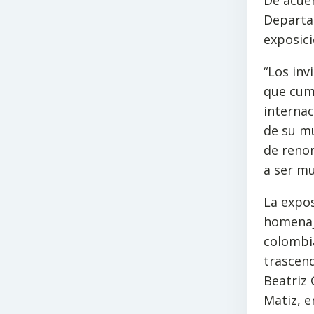
De acuer
Departam
exposici
“Los in
que cump
internac
de su m
de reno
a ser mu
La expos
homenaje
colombi
trascend
Beatriz 
Matiz, e