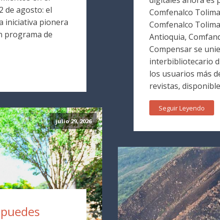
 de agosto: el
Comfenalco Tolima. 
 iniciativa pionera
Comfenalco Tolim
un programa de
Antioquia, Comfand
Compensar se unie
interbibliotecario 
los usuarios más de
revistas, disponible
Seguir Leyendo
julio 29, 2026
a puedes