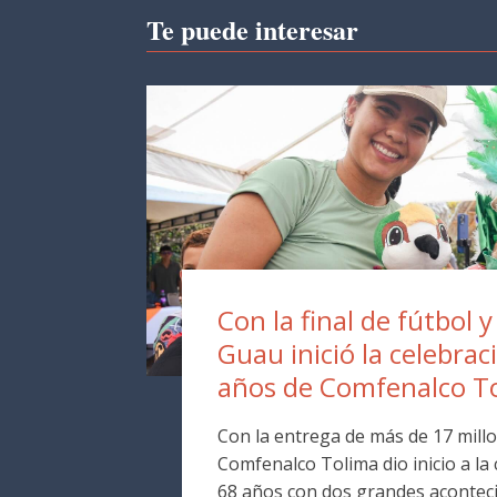
Te puede interesar
Con la final de fútbol y
Guau inició la celebrac
años de Comfenalco T
Con la entrega de más de 17 millo
Comfenalco Tolima dio inicio a la
68 años con dos grandes aconteci