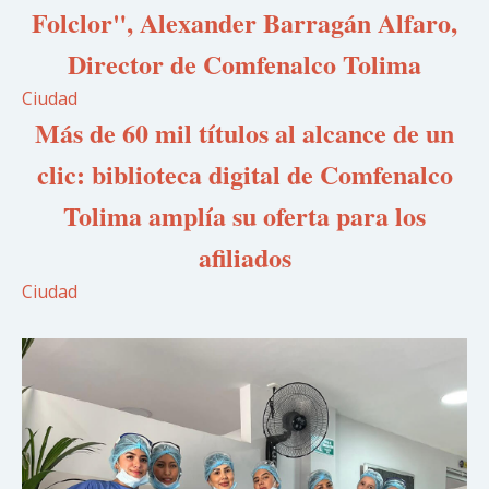
Folclor", Alexander Barragán Alfaro,
Director de Comfenalco Tolima
Ciudad
Más de 60 mil títulos al alcance de un
clic: biblioteca digital de Comfenalco
Tolima amplía su oferta para los
afiliados
Ciudad