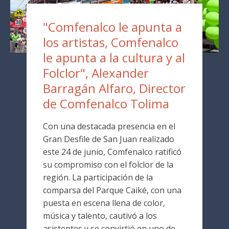
"Comfenalco le apunta a
los artistas, Comfenalco
le apunta a la cultura y al
Folclor", Alexander
Barragán Alfaro, Director
de Comfenalco Tolima
Con una destacada presencia en el
Gran Desfile de San Juan realizado
este 24 de junio, Comfenalco ratificó
su compromiso con el folclor de la
región. La participación de la
comparsa del Parque Caiké, con una
puesta en escena llena de color,
música y talento, cautivó a los
asistentes y se convirtió en uno de