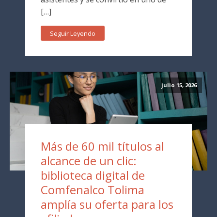
[…]
Seguir Leyendo
julio 15, 2026
Más de 60 mil títulos al
alcance de un clic:
biblioteca digital de
Comfenalco Tolima
amplía su oferta para los