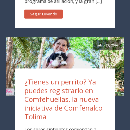
programa de afiliación, y la gran […]
Seguir Leyendo
julio 29, 2026
¿Tienes un perrito? Ya
puedes registrarlo en
Comfehuellas, la nueva
iniciativa de Comfenalco
Tolima
Los seres sintientes comienzan a