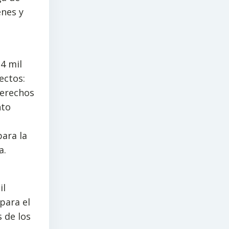
enes y
$4 mil
ectos:
derechos
nto
para la
a.
il
para el
 de los