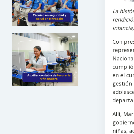
La histó
rendició
infancia
Con pres
represen
Nacional
cumplió 
en el cu
gestión 
adolesce
departa
Allí, Ma
gobierno
niñas, a