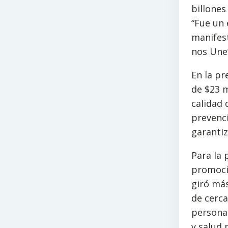
billones
“Fue un 
manifest
nos Une’
En la p
de $23 m
calidad 
prevenci
garantiz
Para la 
promoció
giró más
de cerca
personas
y salud 