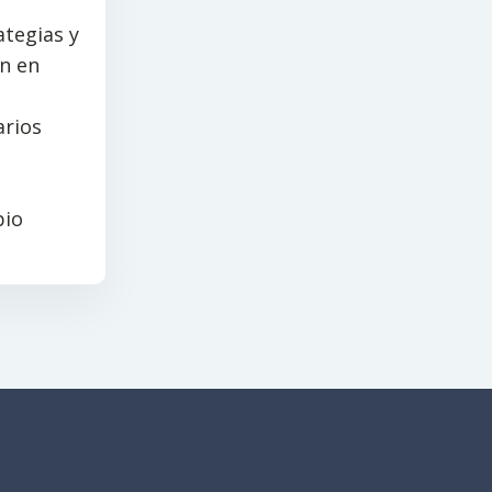
ategias y
ón en
arios
bio