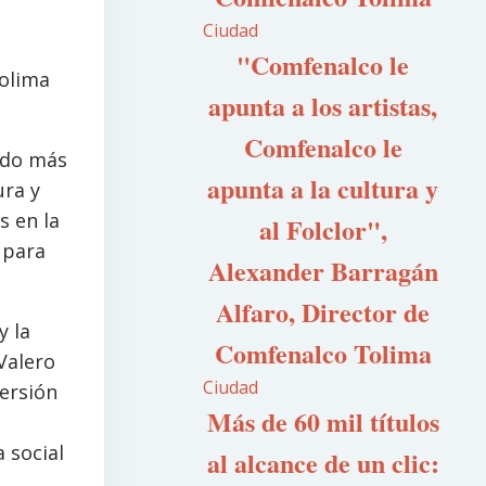
Ciudad
"Comfenalco le
Tolima
apunta a los artistas,
Comfenalco le
ido más
apunta a la cultura y
ura y
s en la
al Folclor",
 para
Alexander Barragán
Alfaro, Director de
y la
Comfenalco Tolima
Valero
Ciudad
versión
Más de 60 mil títulos
 social
al alcance de un clic: