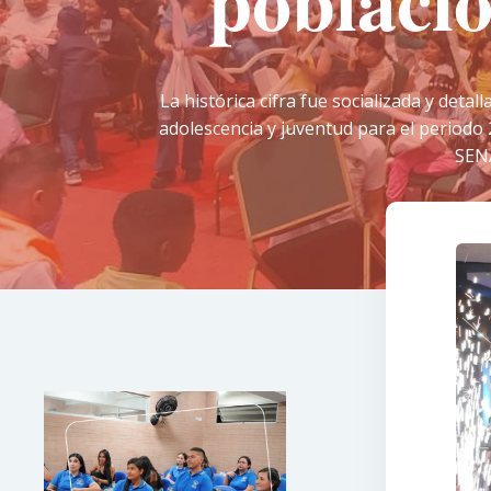
població
La histórica cifra fue socializada y deta
adolescencia y juventud para el periodo
SENA