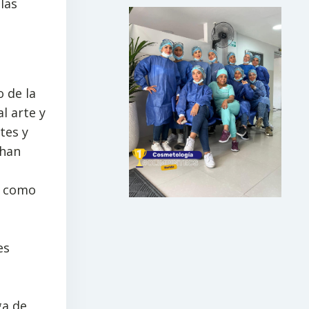
las
 de la
l arte y
tes y
 han
al como
es
ga de