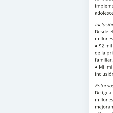
implemen
adolesce
Inclusió
Desde el
millones
● $2 mil
de la pr
familiar.
● Mil mi
inclusió
Entorno
De igual
millones
mejorami