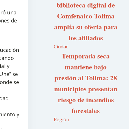
biblioteca digital de
gró una
Comfenalco Tolima
lones de
amplía su oferta para
los afiliados
Ciudad
ducación
Temporada seca
ntando
mantiene bajo
al y
 Une” se
presión al Tolima: 28
donde se
municipios presentan
riesgo de incendios
idad
forestales
miento y
Región