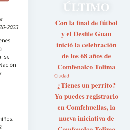
ÚLTIMO
a
Con la final de fútbol
020-2023
y el Desfile Guau
enes,
inició la celebración
a
de los 68 años de
l se
 Nación
Comfenalco Tolima
y
Ciudad
¿Tienes un perrito?
l
Ya puedes registrarlo
en Comfehuellas, la
e
nueva iniciativa de
niños,
2
Comfenalco Tolima