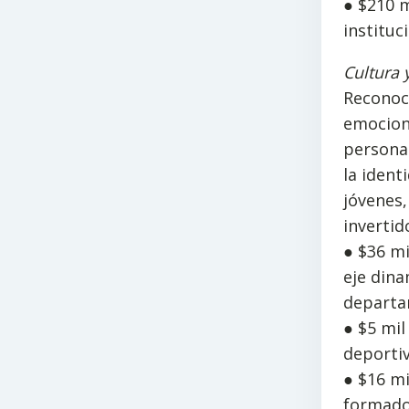
● $210 m
instituc
Cultura 
Reconoci
emociona
personal
la ident
jóvenes,
invertid
● $36 mi
eje dina
departa
● $5 mil
deportiv
● $16 mi
formado