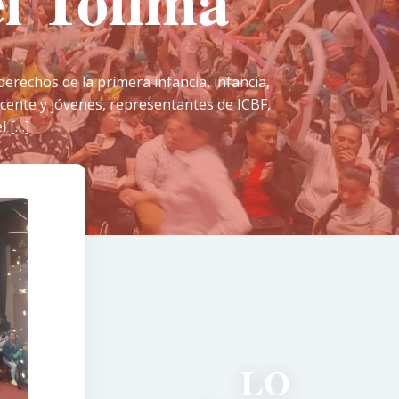
el Tolima
derechos de la primera infancia, infancia,
cente y jóvenes, representantes de ICBF,
l […]
LO