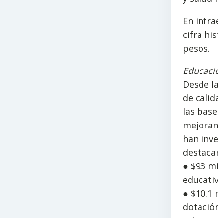
En infra
cifra hi
pesos.
Educaci
Desde la
de calid
las base
mejorand
han inve
destacar
● $93 mi
educativ
● $10.1 
dotación