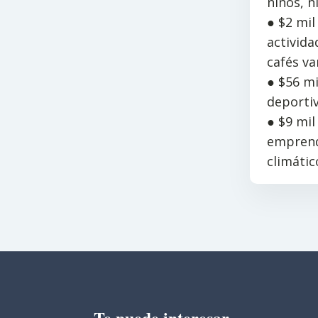
niños, n
● $2 mil
activida
cafés va
● $56 mi
deporti
● $9 mil
emprend
climátic
Te puede interesar