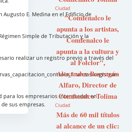
ica.
Ciudad
lón Augusto E. Medina en el Edificio de
"Comfenalco le
apunta a los artistas,
Régimen Simple de Tributación y la
Comfenalco le
apunta a la cultura y
sario realizar un registro previo a través del
al Folclor",
Alexander Barragán
vas_capacitacion_controla_finanzas/registrar-
Alfaro, Director de
Comfenalco Tolima
d para los empresarios interesados en
a de sus empresas.
Ciudad
Más de 60 mil títulos
al alcance de un clic: