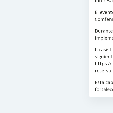
interesa
El event
Comfenal
Durante 
implemen
La asist
siguient
https://
reserva
Esta ca
fortalec