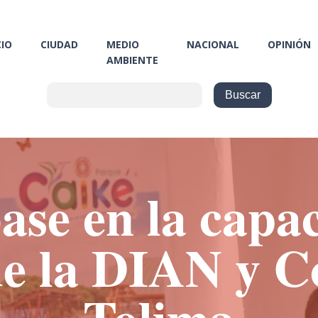
CIO
CIUDAD
MEDIO
NACIONAL
OPINIÓN
AMBIENTE
ase en la capa
de la DIAN y 