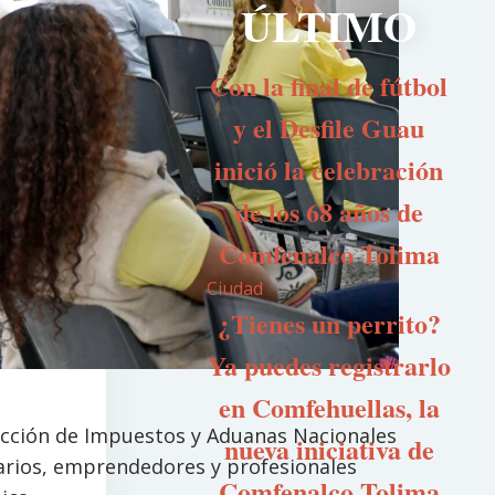
ÚLTIMO
Con la final de fútbol
y el Desfile Guau
inició la celebración
de los 68 años de
Comfenalco Tolima
Ciudad
¿Tienes un perrito?
Ya puedes registrarlo
en Comfehuellas, la
rección de Impuestos y Aduanas Nacionales
nueva iniciativa de
sarios, emprendedores y profesionales
Comfenalco Tolima