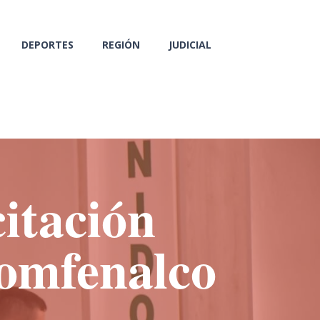
DEPORTES
REGIÓN
JUDICIAL
citación
Comfenalco