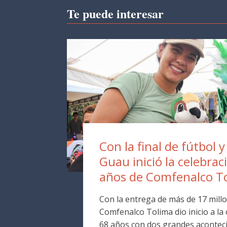
Te puede interesar
Con la final de fútbol y
Guau inició la celebrac
años de Comfenalco T
Con la entrega de más de 17 millo
Comfenalco Tolima dio inicio a la
68 años con dos grandes aconteci