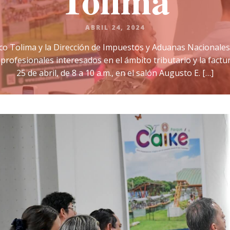
Tolima
ABRIL 24, 2024
co Tolima y la Dirección de Impuestos y Aduanas Nacionales 
ofesionales interesados en el ámbito tributario y la factura
25 de abril, de 8 a 10 a.m., en el salón Augusto E. […]