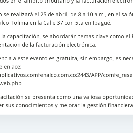
dos en el ámbito tributario y la facturación electrón
o se realizará el 25 de abril, de 8 a 10 a.m., en el sa
co Tolima en la Calle 37 con 5ta en Ibagué.
la capacitación, se abordarán temas clave como el 
tación de la facturación electrónica.
encia a este evento es gratuita, sin embargo, es nece
e enlace:
aplicativos.comfenalco.com.co:2443/APP/comfe_reser
-web.php
pacitación se presenta como una valiosa oportunida
er sus conocimientos y mejorar la gestión financier