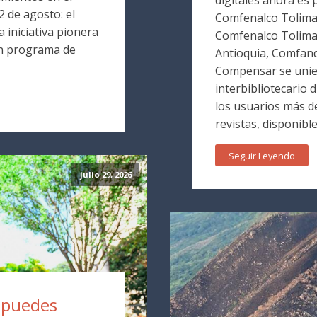
 de agosto: el
Comfenalco Tolima. 
 iniciativa pionera
Comfenalco Tolim
un programa de
Antioquia, Comfand
Compensar se unie
interbibliotecario 
los usuarios más de
revistas, disponible
Seguir Leyendo
julio 29, 2026
a puedes