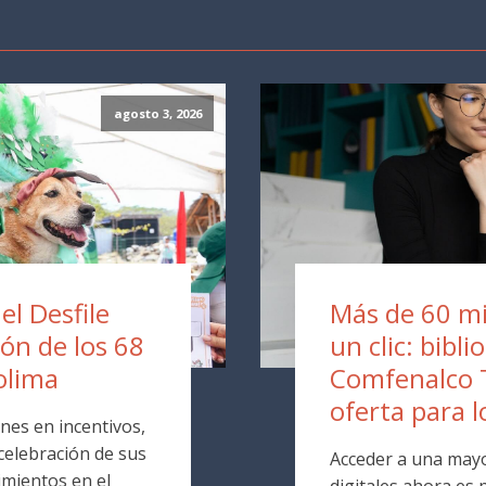
agosto 3, 2026
 el Desfile
Más de 60 mil
ión de los 68
un clic: bibli
olima
Comfenalco 
oferta para l
nes en incentivos,
 celebración de sus
Acceder a una mayo
mientos en el
digitales ahora es p