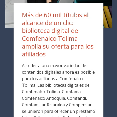
Más de 60 mil títulos al
alcance de un clic:
biblioteca digital de
Comfenalco Tolima
amplía su oferta para los
afiliados
Acceder a una mayor variedad de
contenidos digitales ahora es posible
para los afiliados a Comfenalco
Tolima. Las bibliotecas digitales de
Comfenalco Tolima, Comfama,
Comfenalco Antioquia, Comfandi,
Comfamiliar Risaralda y Compensar
se unieron para ofrecer un préstamo