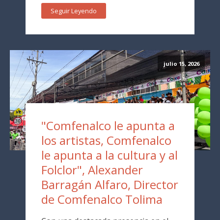
Seguir Leyendo
julio 15, 2026
"Comfenalco le apunta a
los artistas, Comfenalco
le apunta a la cultura y al
Folclor", Alexander
Barragán Alfaro, Director
de Comfenalco Tolima