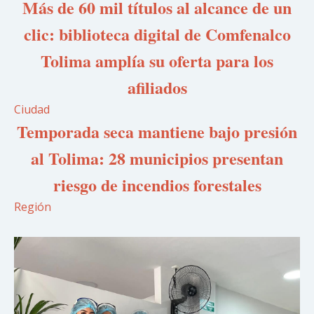
Más de 60 mil títulos al alcance de un
clic: biblioteca digital de Comfenalco
Tolima amplía su oferta para los
afiliados
Ciudad
Temporada seca mantiene bajo presión
al Tolima: 28 municipios presentan
riesgo de incendios forestales
Región