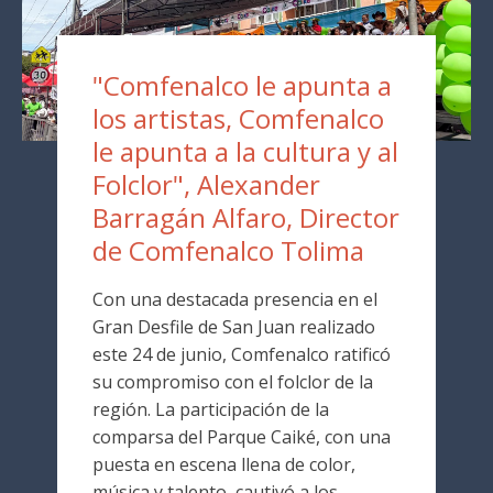
"Comfenalco le apunta a
los artistas, Comfenalco
le apunta a la cultura y al
Folclor", Alexander
Barragán Alfaro, Director
de Comfenalco Tolima
Con una destacada presencia en el
Gran Desfile de San Juan realizado
este 24 de junio, Comfenalco ratificó
su compromiso con el folclor de la
región. La participación de la
comparsa del Parque Caiké, con una
puesta en escena llena de color,
música y talento, cautivó a los