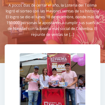
A pocos días de cerrar el año, la Lotería del Tolima
logró el sorteo con las mayores ventas de su historia.
El logro se dio el lunes 18 de diciembre, donde más de
150.000 personas le apostaron a cumplir sus sueños
de Navidad con la lotería más social de Colombia. El
repunte de ventas se […]