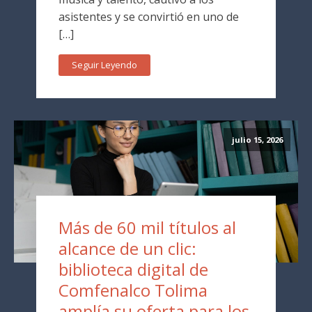
asistentes y se convirtió en uno de
[…]
Seguir Leyendo
julio 15, 2026
Más de 60 mil títulos al
alcance de un clic:
biblioteca digital de
Comfenalco Tolima
amplía su oferta para los