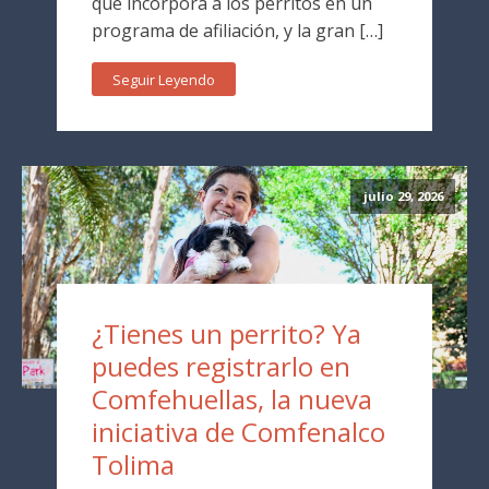
que incorpora a los perritos en un
programa de afiliación, y la gran […]
Seguir Leyendo
julio 29, 2026
¿Tienes un perrito? Ya
puedes registrarlo en
Comfehuellas, la nueva
iniciativa de Comfenalco
Tolima